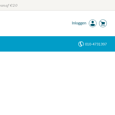
 vanaf €20
Inloggen
010-4731397
Personen
Trefwoorden