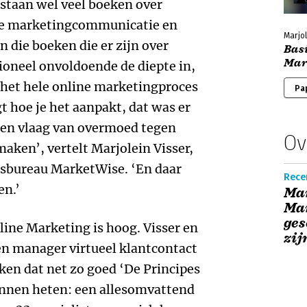
estaan wel veel boeken over
ne marketingcommunicatie en
Marjol
 die boeken die er zijn over
Bas
Mar
ioneel onvoldoende de diepte in,
 het hele online marketingproces
Pa
t hoe je het aanpakt, dat was er
 een vlaag van overmoed tegen
Ov
maken’, vertelt Marjolein Visser,
esbureau MarketWise. ‘En daar
Recen
en.’
Ma
Mar
ges
line Marketing is hoog. Visser en
zij
ven manager virtueel klantcontact
ken dat net zo goed ‘De Principes
nnen heten: een allesomvattend