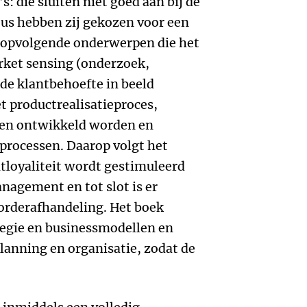
’s: die sluiten niet goed aan bij de
us hebben zij gekozen voor een
ch opvolgende onderwerpen die het
rket sensing (onderzoek,
 de klantbehoefte in beeld
t productrealisatieproces,
ten ontwikkeld worden en
) processen. Daarop volgt het
ntloyaliteit wordt gestimuleerd
nagement en tot slot is er
 orderafhandeling. Het boek
tegie en businessmodellen en
lanning en organisatie, zodat de