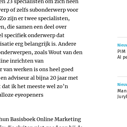
n 23 specialisten om zich heen
werp of zelfs subonderwerp voor
o zijn er twee specialisten,
, die samen een deel over
el specifiek onderwerp dat
atie erg belangrijk is. Andere
Nieuw
PIM 
onderwerpen, zoals Wout van den
AI p
line inrichten van
r van werken is ons heel goed
en adviseur al bijna 20 jaar met
Nieuw
 dat ik het meeste wel zo’n
Mana
talloze eyeopeners
Jury
 hun Basisboek Online Marketing