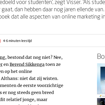
 bedoeld voor studenten’, zegt Visser. ‘Als st
 gaat, dan hebben daar nog jaren ellende van. 
boek dat alle aspecten van online marketing
|
4-6 minuten leestijd
Boe
ing
, bestond dat nog niet? Nee,
er
en
Berend Sikkenga
toen ze
en op het online
Althans: niet dat zij wisten.
umenten de eerste voorzichtige
s er nog steeds geen breed
it relatief jonge, maar