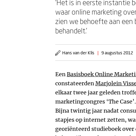
‘Het is in eerste instantie
waar online marketing over
zien we behoefte aan een 
behandelt.’
Hans van der Klis
|
9 augustus 2012
Een
Basisboek Online Market
constateerden
Marjolein Viss
elkaar twee jaar geleden troff
marketingcongres ‘The Case’. 
Bijna twintig jaar nadat cons
stapjes op internet zetten, wa
georiënteerd studieboek over d