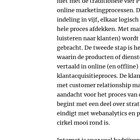
niet met de traditionele vier P
online marketingprocessen. D
indeling in vijf, elkaar logis
hele proces afdekken. Met ma
luisteren naar klanten) wordt
gebracht. De tweede stap is he
waarin de producten of diens
vertaald in online (en offline
klantacquisitieproces. De kla
met customer relationship ma
aandacht voor het proces van
begint met een deel over stra
eindigt met webanalytics en p
cirkel mooi rond is.