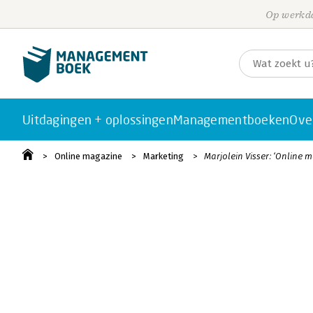
Op werkda
Uitdagingen + oplossingen
Managementboeken
Ove
Online magazine
Marketing
Marjolein Visser: ‘Online 