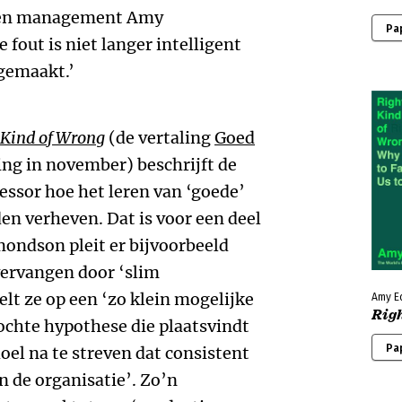
p en management Amy
Pa
fout is niet langer intelligent
 gemaakt.’
 Kind of Wrong
(de vertaling
Goed
ng in november) beschrijft de
ssor hoe het leren van ‘goede’
en verheven. Dat is voor een deel
ondson pleit er bijvoorbeeld
vervangen door ‘slim
t ze op een ‘zo klein mogelijke
Amy E
Rig
chte hypothese die plaatsvindt
Pa
oel na te streven dat consistent
n de organisatie’. Zo’n