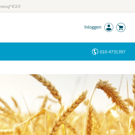
 vanaf €20
Inloggen
010-4731397
Personen
Trefwoorden