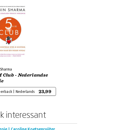
 Sharma
M Club - Nederlandse
ie
23,99
perback | Nederlands
k interessant
sie | Caroline Koetsenruijter