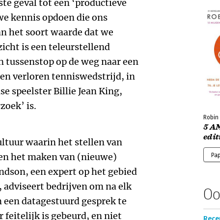
ste geval tot een ‘productieve
we kennis opdoen die ons
van het soort waarde dat we
zicht is een teleurstellend
en tussenstop op de weg naar een
 een verloren tenniswedstrijd, in
 speelster Billie Jean King,
zoek’ is.
Robin
5 A
edit
cultuur waarin het stellen van
 en het maken van (nieuwe)
Pa
ndson, een expert op het gebied
, adviseert bedrijven om na elk
Oo
 een datagestuurd gesprek te
 feitelijk is gebeurd, en niet
Recen