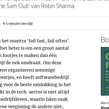
e 5am Club’ van Robin Sharma.
|
4-5 minuten leestijd
Boe
het mantra ‘fail fast, fail often’.
 het beter is om een groot aantal
en foutjes te maken dan één
rijf de nek omdraait. Om deze
eren organiseren sommige
estjes, en heeft softwarebedrijf
g voor de beste mislukking in het
 in de tech-sector is niet altijd
bedrijfsleven, waarin falen vaak
Amy E
 ene vergissing de andere niet,
Goe