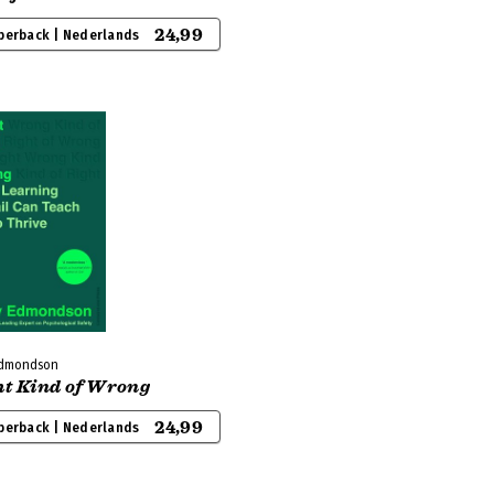
24,99
perback | Nederlands
dmondson
ht Kind of Wrong
24,99
perback | Nederlands