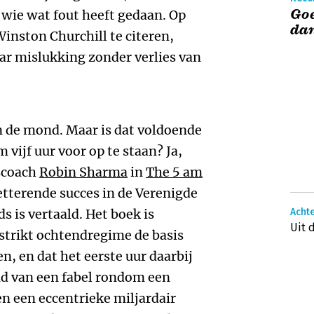
Goe
 wie wat fout heeft gedaan. Op
da
inston Churchill te citeren,
ar mislukking zonder verlies van
 de mond. Maar is dat voldoende
vijf uur voor op te staan? Ja,
scoach
Robin Sharma
in
The 5 am
pletterende succes in de Verenigde
s is vertaald. Het boek is
Acht
Uit 
 strikt ochtendregime de basis
n, en dat het eerste uur daarbij
nd van een fabel rondom een
n een eccentrieke miljardair