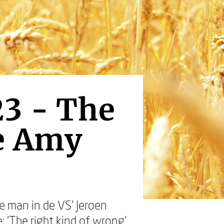
3 - The
e Amy
e man in de VS’ Jeroen
 ‘The right kind of wrong’