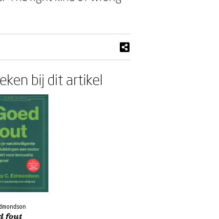
ken bij dit artikel
dmondson
d fout