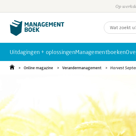
Op werkda
Uitdagingen + oplossingen
Managementboeken
Ove
Online magazine
Verandermanagement
Harvest Septe