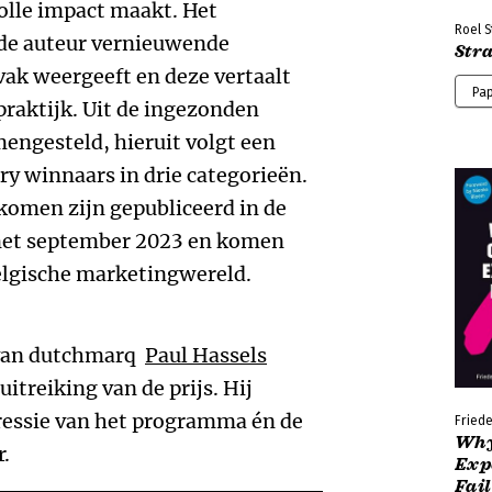
volle impact maakt. Het
Roel S
t de auteur vernieuwende
Str
ak weergeeft en deze vertaalt
Pa
raktijk. Uit de ingezonden
engesteld, hieruit volgt een
jury winnaars in drie categorieën.
komen zijn gepubliceerd in de
 met september 2023 en komen
elgische marketingwereld.
 van dutchmarq
Paul Hassels
itreiking van de prijs. Hij
essie van het programma én de
Friede
Why
.
Exp
Fail