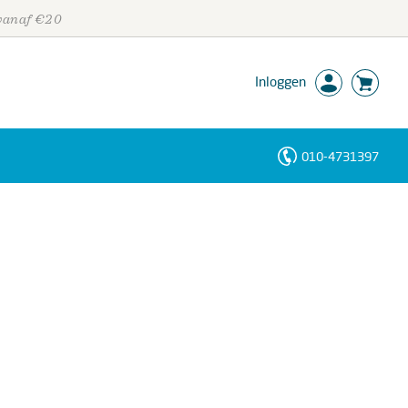
 vanaf €20
Inloggen
010-4731397
Personen
Trefwoorden