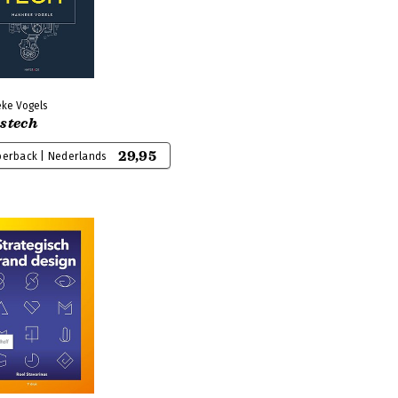
ke Vogels
estech
29,95
perback | Nederlands