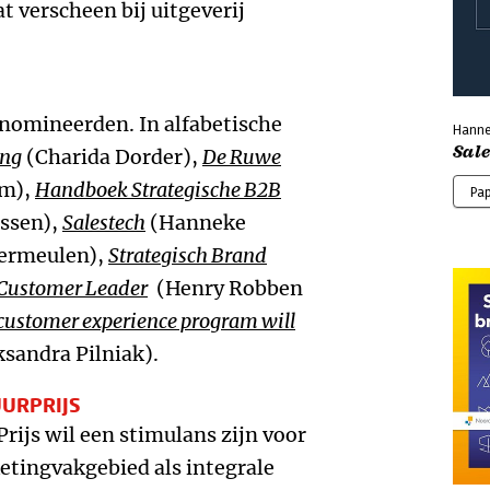
 verscheen bij uitgeverij
enomineerden. In alfabetische
Hanne
Sal
ing
(Charida Dorder),
De Ruwe
em),
Handboek Strategische B2B
Pa
ssen),
Salestech
(Hanneke
ermeulen),
Strategisch Brand
Customer Leader
(Henry Robben
customer experience program will
ksandra Pilniak).
UURPRIJS
rijs wil een stimulans zijn voor
etingvakgebied als integrale