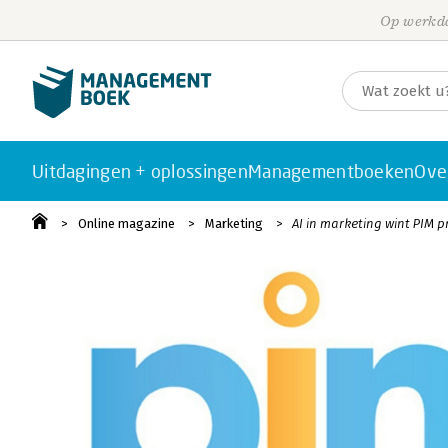
Op werkda
Uitdagingen + oplossingen
Managementboeken
Ove
Online magazine
Marketing
AI in marketing wint PIM pr