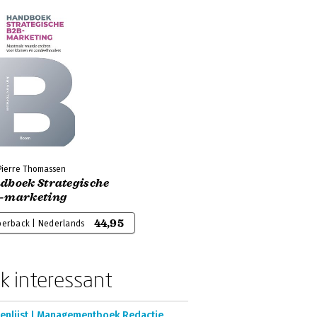
Pierre Thomassen
dboek Strategische
-marketing
44,95
perback | Nederlands
k interessant
enlijst | Managementboek Redactie