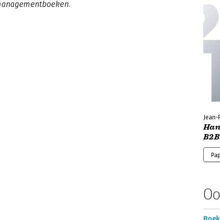
 managementboeken.
Jean-
Han
B2B
Pa
Oo
Boek