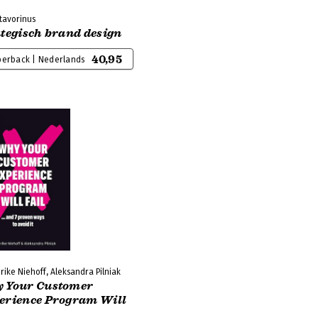
tavorinus
ategisch brand design
40,95
perback | Nederlands
rike Niehoff, Aleksandra Pilniak
 Your Customer
erience Program Will