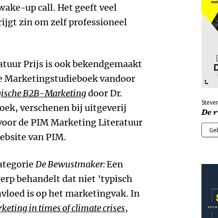
wake-up call. Het geeft veel
ijgt zin om zelf professioneel
atuur Prijs is ook bekendgemaakt
ste Marketingstudieboek vandoor
gische B2B-Marketing
door Dr.
Steve
ek, verschenen bij uitgeverij
De 
oor de PIM Marketing Literatuur
Ge
website van PIM.
categorie
De Bewustmaker:
Een
erp behandelt dat niet 'typisch
nvloed is op het marketingvak. In
eting in times of climate crises
,