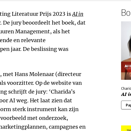
Boe
ng Literatuur Prijs 2023 is
AI in
 De jury beoordeelt het boek, dat
 Duuren Management, als het
ende en relevante
en jaar. De beslissing was
n, met Hans Molenaar (directeur
ls voorzitter. Op de website van
Chari
g schrijft de jury: ‘Charida’s
AI 
or AI weg. Het laat zien dat
Pa
enorm sterk instrument kan zijn
ijvoorbeeld met onderzoek,
 marketingplannen, campagnes en