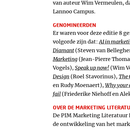
van auteur Wim Vermeulen, dat
Lannoo Campus.
GENOMINEERDEN
Er waren voor deze editie 8 g
volgorde zijn dat:
AI in market
Diamant
(Steven van Bellegh
Marketing
(Jean-Pierre Thoma
Vogels),
Speak up now!
(Wim V
Design
(Roel Stavorinus),
The 
en Rudy Moenaert),
Why your 
fail
(Friederike Niehoff en Ale
OVER DE MARKETING LITERAT
De PIM Marketing Literatuur P
de ontwikkeling van het mark