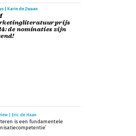
ws | Karin de Zwaan
M
ketingliteratuurprijs
4: de nominaties zijn
kend!
view | Eric de Haan
steren is een fundamentele
nisatiecompetentie’