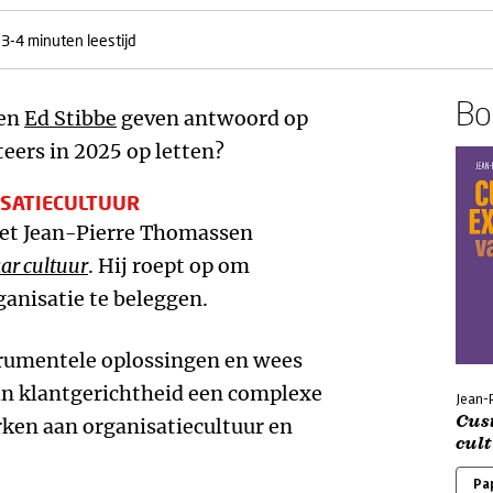
3-4 minuten leestijd
Boe
en
Ed Stibbe
geven antwoord op
eers in 2025 op letten?
ISATIECULTUUR
met Jean-Pierre Thomassen
ar cultuur
. Hij roept op om
rganisatie te beleggen.
trumentele oplossingen en wees
an klantgerichtheid een complexe
Jean-
Cus
rken aan organisatiecultuur en
cult
Pa