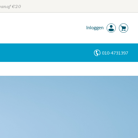
 vanaf €20
Inloggen
010-4731397
Personen
Trefwoorden