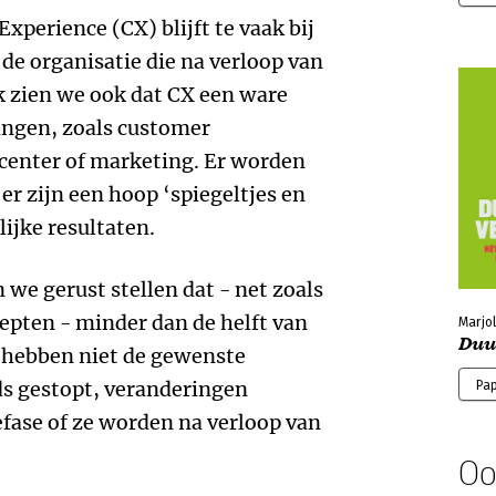
xperience (CX) blijft te vaak bij
n de organisatie die na verloop van
k zien we ook dat CX een ware
lingen, zoals customer
tcenter of marketing. Er worden
er zijn een hoop ‘spiegeltjes en
ijke resultaten.
we gerust stellen dat - net zoals
ten - minder dan de helft van
Marjol
Duu
Ze hebben niet de gewenste
ds gestopt, veranderingen
Pa
fase of ze worden na verloop van
Oo