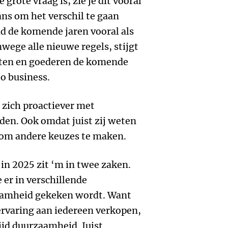
rote vraag is; zie je dit vooral
kans om het verschil te gaan
 de komende jaren vooral als
wege alle nieuwe regels, stijgt
sten en goederen de komende
to business.
 zich proactiever met
en. Ook omdat juist zij weten
n om andere keuzes te maken.
in 2025 zit ‘m in twee zaken.
 er in verschillende
amheid gekeken wordt. Want
ervaring aan iedereen verkopen,
ijd duurzaamheid. Juist