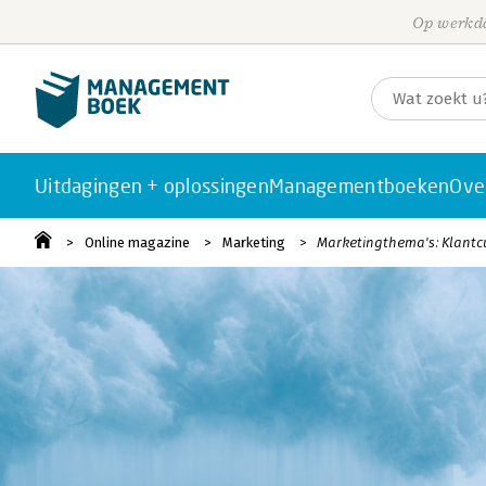
Op werkda
Uitdagingen + oplossingen
Managementboeken
Ove
Online magazine
Marketing
Marketingthema's: Klantc