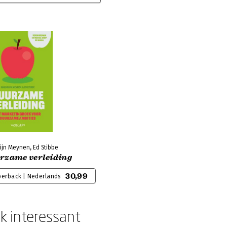
ijn Meynen, Ed Stibbe
rzame verleiding
30,99
perback | Nederlands
k interessant