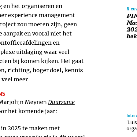
 en het organiseren en
Nieu
mer experience management
PI
Mar
oject zou moeten zijn, geen
202
e aanpak en vooral niet het
be
ontofficeafdelingen en
mplexe uitdaging waar veel
cten bij komen kijken. Het gaat
, richting, hoger doel, kennis
 veel meer.
NS
 Marjolijn Meynen
Duurzame
voor het komende jaar:
Inter
‘Lui
n in 2025 te maken met
orga