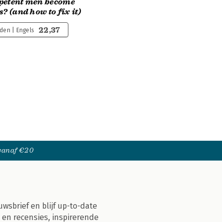
petent men become
s? (and how to fix it)
22,37
en | Engels
 vanaf €20
uwsbrief en blijf up-to-date
 en recensies, inspirerende