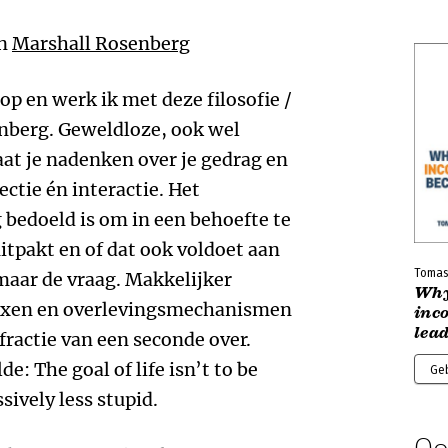
n
Marshall Rosenberg
d op en werk ik met deze filosofie /
nberg. Geweldloze, ook wel
at je nadenken over je gedrag en
ectie én interactie. Het
 bedoeld is om in een behoefte te
itpakt en of dat ook voldoet aan
Tomas
maar de vraag. Makkelijker
Why
lexen en overlevingsmechanismen
inc
lead
ractie van een seconde over.
e: The goal of life isn’t to be
Ge
sively less stupid.