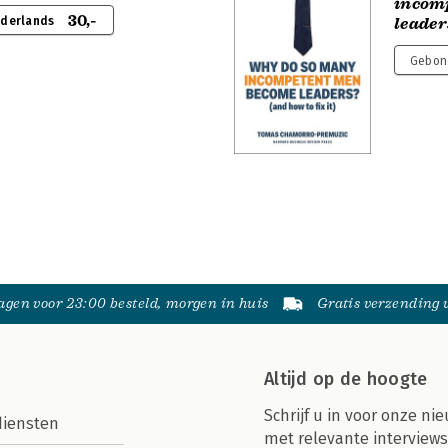
incom
30,-
ederlands
leader
Gebond
gen voor 23:00 besteld, morgen in huis
Gratis verzending
Altijd op de hoogte
Schrijf u in voor onze nie
diensten
met relevante interviews