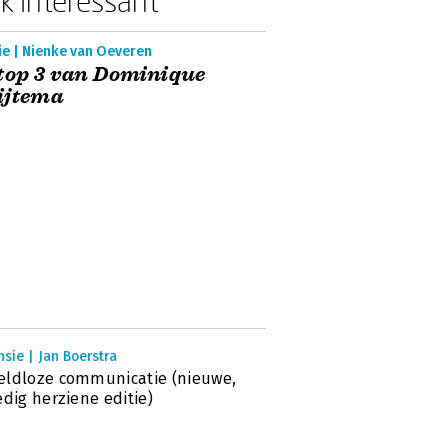
k interessant
ie | Nienke van Oeveren
top 3 van Dominique
ijtema
sie | Jan Boerstra
ldloze communicatie (nieuwe,
edig herziene editie)