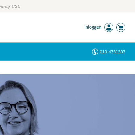
 vanaf €20
Inloggen
010-4731397
Personen
Trefwoorden