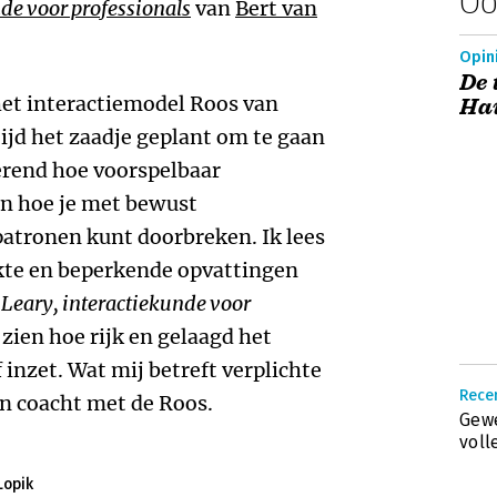
Oo
de voor professionals
van
Bert van
Opin
De 
et interactiemodel Roos van
Ha
etijd het zaadje geplant om te gaan
erend hoe voorspelbaar
n hoe je met bewust
atronen kunt doorbreken. Ik lees
rkte en beperkende opvattingen
Leary, interactiekunde voor
 zien hoe rijk en gelaagd het
f inzet. Wat mij betreft verplichte
Recen
en coacht met de Roos.
Gewe
voll
Lopik