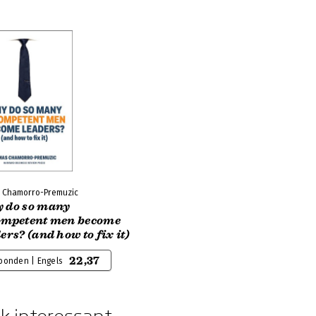
 Chamorro-Premuzic
 do so many
ompetent men become
ers? (and how to fix it)
22,37
bonden | Engels