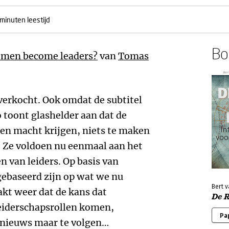
minuten leestijd
Boe
 men become leaders?
van
Tomas
l verkocht. Ook omdat de subtitel
o toont glashelder aan dat de
n macht krijgen, niets te maken
 Ze voldoen nu eenmaal aan het
n van leiders. Op basis van
 gebaseerd zijn op wat we nu
Bert v
kt weer dat de kans dat
De 
leiderschapsrollen komen,
Pa
et nieuws maar te volgen…