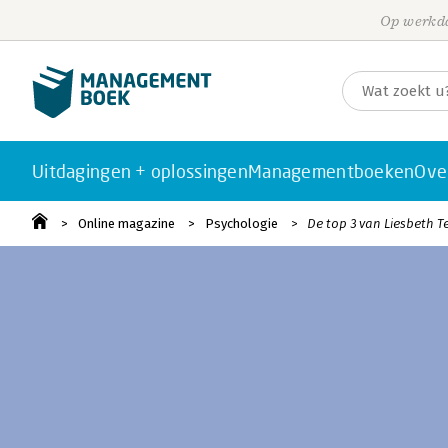
Op werkda
Uitdagingen + oplossingen
Managementboeken
Ove
Online magazine
Psychologie
De top 3 van Liesbeth T