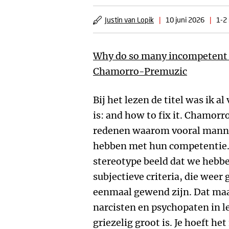
Justin van Lopik
|
10 juni 2026
|
1-2 
Why do so many incompetent
Chamorro-Premuzic
Bij het lezen de titel was ik a
is: and how to fix it. Chamorr
redenen waarom vooral manne
hebben met hun competentie.
stereotype beeld dat we hebbe
subjectieve criteria, die weer
eenmaal gewend zijn. Dat maa
narcisten en psychopaten in 
griezelig groot is. Je hoeft h