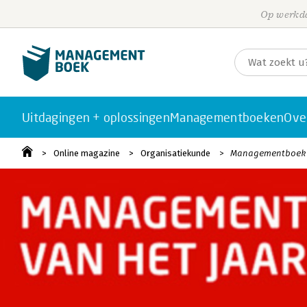
Op werkda
Uitdagingen + oplossingen
Managementboeken
Ove
Online magazine
Organisatiekunde
Managementboek van