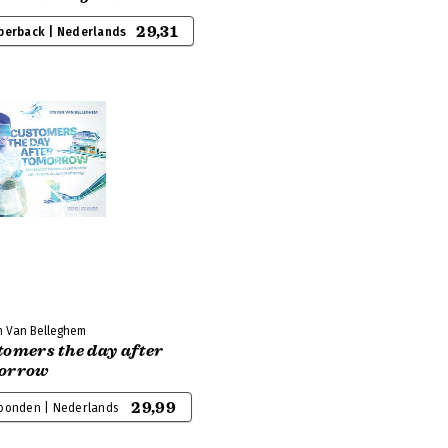
29,31
perback | Nederlands
n Van Belleghem
tomers the day after
orrow
29,99
bonden | Nederlands