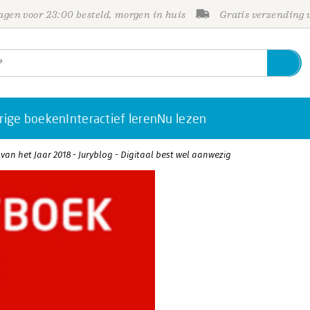
gen voor 23:00 besteld, morgen in huis
Gratis verzending
rige boeken
Interactief leren
Nu lezen
 het Jaar 2018 - Juryblog - Digitaal best wel aanwezig