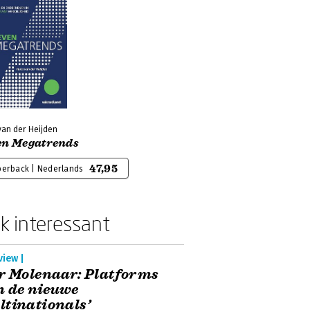
van der Heijden
en Megatrends
47,95
perback | Nederlands
k interessant
view |
r Molenaar: Platforms
n de nieuwe
tinationals’