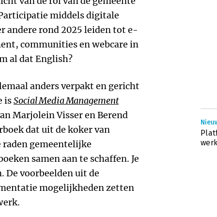
zicht van de rol van de gemeente
 Participatie middels digitale
r andere rond 2025 leiden tot e-
ent, communities en webcare in
 al dat English?
lemaal anders verpakt en gericht
e is
Social Media Management
an Marjolein Visser en Berend
Nieu
boek dat uit de koker van
Pla
werk
 raden gemeentelijke
boeken samen aan te schaffen. Je
n. De voorbeelden uit de
mentatie mogelijkheden zetten
werk.