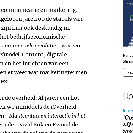
op communicatie en marketing.
gelopen jaren op de stapels van
 zijn hier ook deskundig in.
 het bedrijfseconomische
 commerciële revolutie - Van een
oeimodel
. Content, digitale
Hans 
Zev
an en het inrichten van een
den er weer wat marketingtermen
Pa
text.
Oo
n de overheid. Al jaren een hot
en we inmiddels de iOverheid
Inter
 - Klantcontact en interactie in het
‘Co
zij
Goede, David Kok en Ewoud de
mul