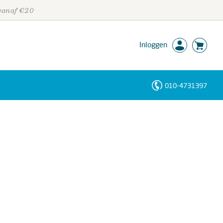
 vanaf €20
Inloggen
010-4731397
Personen
Trefwoorden