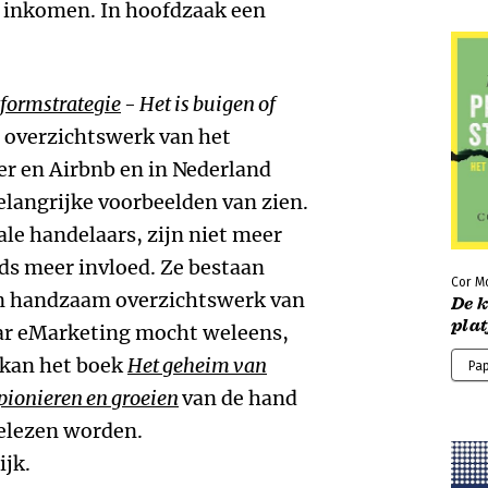
s inkomen. In hoofdzaak een
tformstrategie
- Het is buigen of
 overzichtswerk van het
r en Airbnb en in Nederland
langrijke voorbeelden van zien.
le handelaars, zijn niet meer
ds meer invloed. Ze bestaan
Cor M
en handzaam overzichtswerk van
De 
pla
r eMarketing mocht weleens,
n kan het boek
Het geheim van
Pa
pionieren en groeien
van de hand
elezen worden.
ijk.