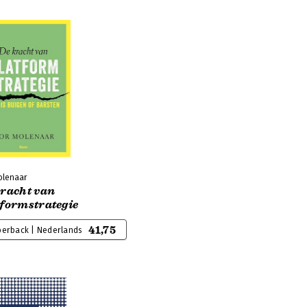
olenaar
kracht van
tformstrategie
41,75
perback | Nederlands