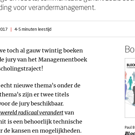
iding voor verandermanagement.
2017
|
4-5 minuten leestijd
Boe
we toch al gauw twintig boeken
an de jury van het Managementboek
scholingstraject!
l echt nieuwe thema’s onder de
hema’s zijn er twee titels
or de jury beschikbaar.
 wereld radicaal verandert
van
t is een behoorlijk technische
Paul B
aar de kansen en mogelijkheden.
Blo