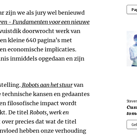
Pa
r zijn we als jury wel benieuwd
eren - Fundamenten voor een nieuwe
 vuistdik doorwrocht werk van
Een kleine 640 pagina’s met
 en economische implicaties.
nis inmiddels opgedaan en zijn
telling.
Robots aan het stuur
van
e technische kansen en gedaantes
Steve
en filosofische impact wordt
Cus
t. De titel
Robots, werk en
tom
over precies dat wat de titel
Ge
 invloed hebben onze verhouding