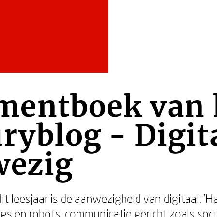
entboek van h
uryblog - Digit
wezig
 leesjaar is de aanwezigheid van digitaal. ‘Ha
ngs en robots, communicatie gericht zoals soc