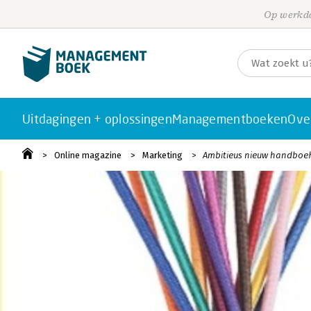
Op werkda
Uitdagingen + oplossingen
Managementboeken
Ove
Online magazine
Marketing
Ambitieus nieuw handboe