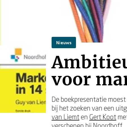
Nieuws
Ambitie
voor ma
De boekpresentatie moest e
bij het zoeken van een uit
van Liemt
en
Gert Koot
met
verschenen bij Noordhoff.