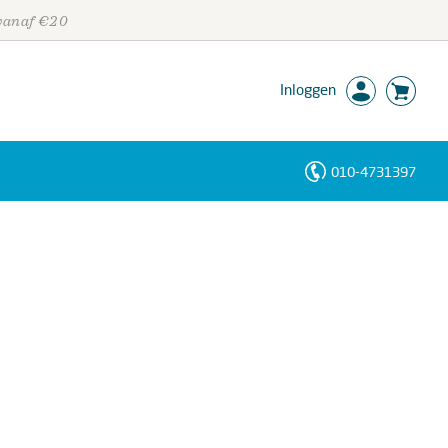
 vanaf €20
Inloggen
010-4731397
Personen
Trefwoorden