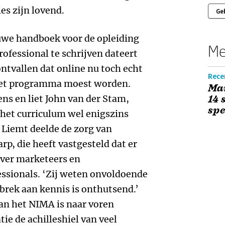
es zijn lovend.
Ge
euwe handboek voor de opleiding
Me
fessional te schrijven dateert
ontvallen dat online nu toch echt
Rece
 het programma moest worden.
Ma
ns en liet John van der Stam,
14 
spe
het curriculum wel enigszins
Liemt deelde de zorg van
p, die heeft vastgesteld dat er
over marketeers en
sionals. ‘Zij weten onvoldoende
ebrek aan kennis is onthutsend.’
an het NIMA is naar voren
e de achilleshiel van veel