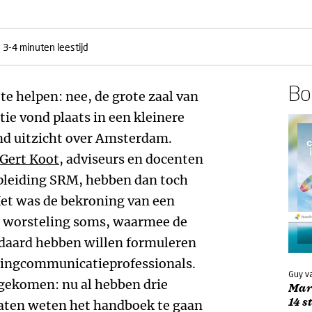
3-4 minuten leestijd
Boe
e helpen: nee, de grote zaal van
tie vond plaats in een kleinere
end uitzicht over Amsterdam.
Gert Koot
, adviseurs en docenten
leiding SRM, hebben dan toch
Het was de bekroning van een
en worsteling soms, waarmee de
daard hebben willen formuleren
tingcommunicatieprofessionals.
Guy va
n gekomen: nu al hebben drie
Mar
14 
aten weten het handboek te gaan