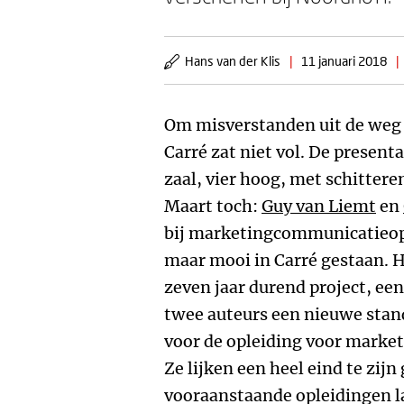
Hans van der Klis
|
11 januari 2018
|
Om misverstanden uit de weg t
Carré zat niet vol. De presenta
zaal, vier hoog, met schitter
Maart toch:
Guy van Liemt
en
bij marketingcommunicatieop
maar mooi in Carré gestaan. 
zeven jaar durend project, e
twee auteurs een nieuwe stan
voor de opleiding voor marke
Ze lijken een heel eind te zij
vooraanstaande opleidingen l