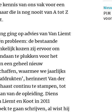
de kennis van ons vak voor een
Nieuw
ar die is nog nooit van A tot Z
PIM 
voor
t.
ng ging op advies van Van Liemt
één probleem: de bestaande
nkelijk kozen zij ervoor om
andaan te plukken voor het
n een geheel nieuw
haffen, waarmee we jaarlijks
 afdrukten’, herinnert Van der
haast continu te stampen, tot
man van de opleiding. Diens
 Liemt en Koot in 2011
k te gaan schrijven, al wist hij