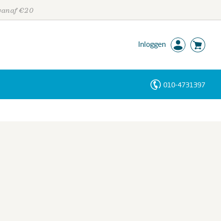
 vanaf €20
Inloggen
010-4731397
Personen
Trefwoorden