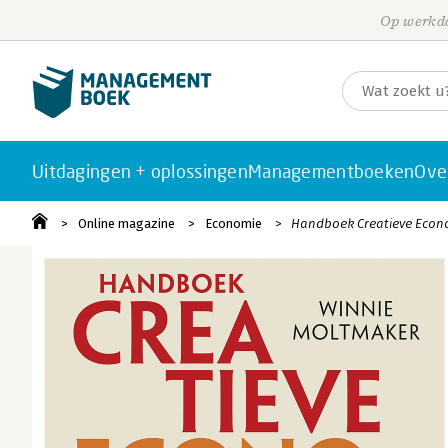
Op werkda
Uitdagingen + oplossingen
Managementboeken
Ove
Online magazine
Economie
Handboek Creatieve Econo