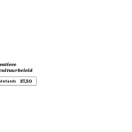
eatieve
cultuurbeleid
37,50
ederlands