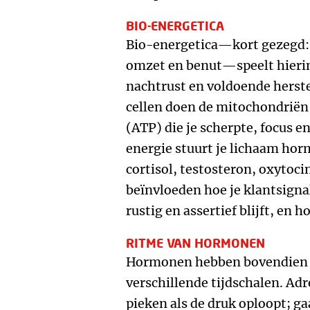
BIO-ENERGETICA
Bio-energetica—kort gezegd: 
omzet en benut—speelt hierin
nachtrust en voldoende herstel 
cellen doen de mitochondriën
(ATP) die je scherpte, focus e
energie stuurt je lichaam hor
cortisol, testosteron, oxytoci
beïnvloeden hoe je klantsigna
rustig en assertief blijft, en
RITME VAN HORMONEN
Hormonen hebben bovendien 
verschillende tijdschalen. Ad
pieken als de druk oploopt; ga