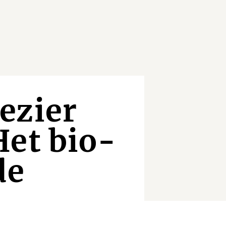
ezier
Het bio-
de