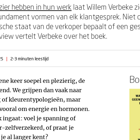
ier hebben in hun werk
laat Willem Verbeke z
ndament vormen van elk klantgesprek. Niet 
ische staat van de verkoper bepaalt of een ge
review vertelt Verbeke over het boek.
25
|
2-3 minuten leestijd
Boe
ne keer soepel en plezierig, de
end. We grijpen dan vaak naar
g of kleurentypologieën, maar
 vooral om energie en hormonen.
 ingaat: voel je spanning of
r-zelfverzekerd, of praat je
je al langer kent?