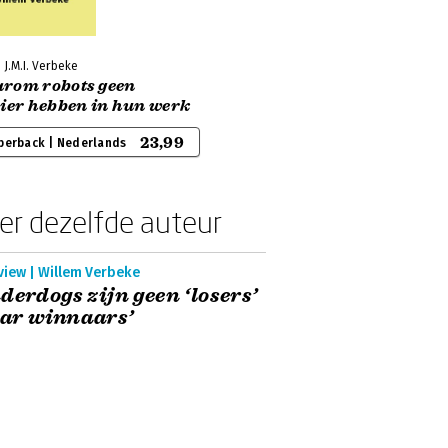
 J.M.I. Verbeke
rom robots geen
zier hebben in hun werk
23,99
perback | Nederlands
er dezelfde auteur
view | Willem Verbeke
derdogs zijn geen ‘losers’
ar winnaars’