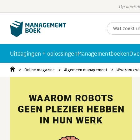
Op werkda
Uitdagingen + oplossingen
Managementboeken
Ove
Online magazine
Algemeen management
Waarom robot