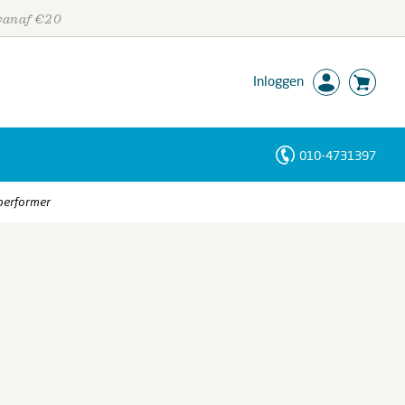
 vanaf €20
Inloggen
010-4731397
Personen
performer
Trefwoorden