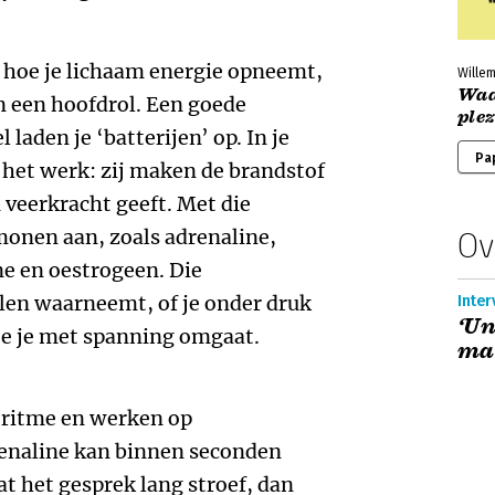
hoe je lichaam energie opneemt,
Willem
Waa
 een hoofdrol. Een goede
ple
laden je ‘batterijen’ op. In je
Pa
 het werk: zij maken de brandstof
n veerkracht geeft. Met die
monen aan, zoals adrenaline,
Ov
ne en oestrogeen. Die
len waarneemt, of je onder druk
Inter
‘Un
 hoe je met spanning omgaat.
ma
ritme en werken op
renaline kan binnen seconden
at het gesprek lang stroef, dan