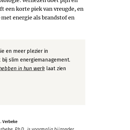
ologie: verliezen doet pijn en
ft een korte piek van vreugde, en
—met energie als brandstof en
ie en meer plezier in
 bij slim energiemanagement.
hebben in hun werk
laat zien
I. Verbeke
erbeke, Ph.D., is voormalig bijzonder