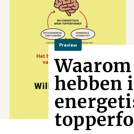
Preview
Waarom 
hebben i
energeti
topperf