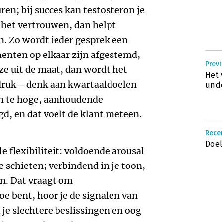
uren; bij succes kan testosteron je
 het vertrouwen, dan helpt
n. Zo wordt ieder gesprek een
menten op elkaar zijn afgestemd,
Previ
ze uit de maat, dan wordt het
Het 
 druk—denk aan kwartaaldoelen
und
n te hoge, aanhoudende
gd, en dat voelt de klant meteen.
Recen
Doel
 flexibiliteit: voldoende arousal
te schieten; verbindend in je toon,
en. Dat vraagt om
e bent, hoor je de signalen van
je slechtere beslissingen en oog