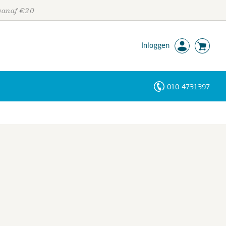
 vanaf €20
Inloggen
010-4731397
Personen
Trefwoorden