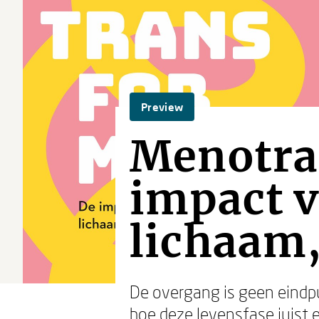
Preview
Menotra
impact v
lichaam,
De overgang is geen eindpu
hoe deze levensfase juist e