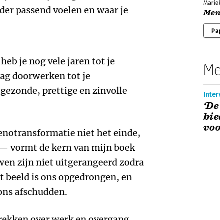
Marie
der passend voelen en waar je
Men
Pa
 heb je nog vele jaren tot je
Me
mag doorwerken tot je
 gezonde, prettige en zinvolle
Inter
‘D
bie
voo
enotransformatie niet het einde,
 — vormt de kern van mijn boek
wen zijn niet uitgerangeerd zodra
t beeld is ons opgedrongen, en
 ons afschudden.
prekken over werk en overgang