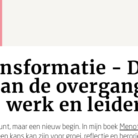
nsformatie - 
an de overgan
 werk en leid
nt, maar een nieuw begin. In mijn boek
Menot
en kans kan zijn voor groei, reflectie en herori