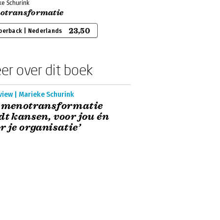
ke Schurink
otransformatie
23,50
perback | Nederlands
er over dit boek
view | Marieke Schurink
e menotransformatie
dt kansen, voor jou én
r je organisatie’