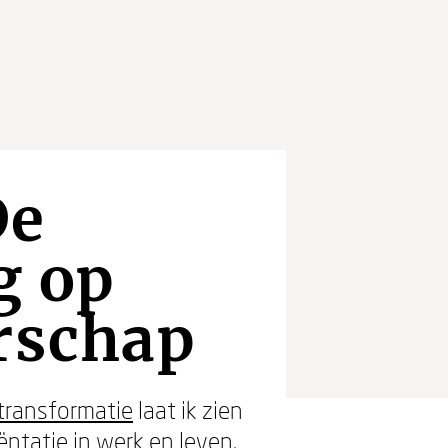
De
g op
erschap
ransformatie
laat ik zien
ëntatie in werk en leven.