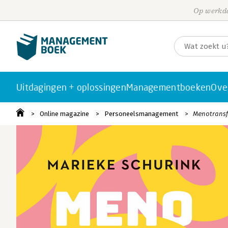
Op werkda
Uitdagingen + oplossingen
Managementboeken
Ove
Online magazine
Personeelsmanagement
Menotransf