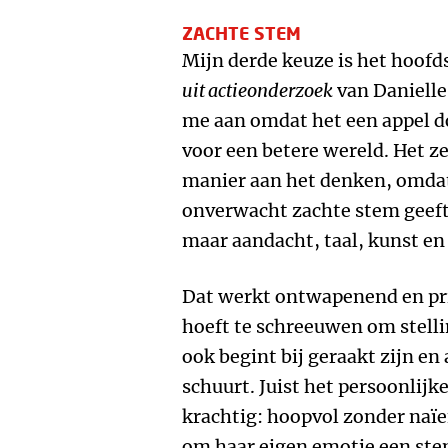
ZACHTE STEM
Mijn derde keuze is het hoof
uit actieonderzoek
van Danielle
me aan omdat het een appel do
voor een betere wereld. Het ze
manier aan het denken, omdat
onverwacht zachte stem geeft
maar aandacht, taal, kunst en
Dat werkt ontwapenend en prik
hoeft te schreeuwen om stell
ook begint bij geraakt zijn en
schuurt. Juist het persoonlij
krachtig: hoopvol zonder naïef
om haar eigen emotie een stem