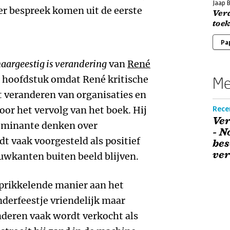
Jaap 
ier bespreek komen uit de eerste
Ver
toe
Pa
aargeestig is verandering
van
René
it hoofdstuk omdat René kritische
Me
t veranderen van organisaties en
or het vervolg van het boek. Hij
Rece
Ver
ominante denken over
- N
t vaak voorgesteld als positief
bes
ve
uwkanten buiten beeld blijven.
 prikkelende manier aan het
derfeestje vriendelijk maar
nderen vaak wordt verkocht als