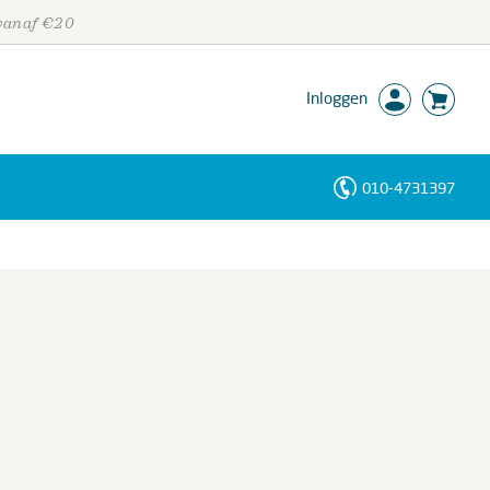
 vanaf €20
Inloggen
010-4731397
Personen
Trefwoorden