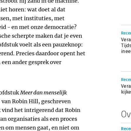
 strooit hij zand in de machine.
niet horen: wat doet al dat
sen, met instituties, met
heid - en met onze democratie?
Recen
ische scherpte maken dat je even
Vera
fdstuk voelt als een pauzeknop:
Tijd
ine
rend. Precies daardoor opent het
n een ander gesprek over
Recen
Vera
oofdstuk
Meer dan menselijk
kijk
n
van Robin Hill, geschreven
Ik vind het intrigerend dat Robin
Ov
van organisaties als een proces
een om mensen gaat, en niet om
Recen