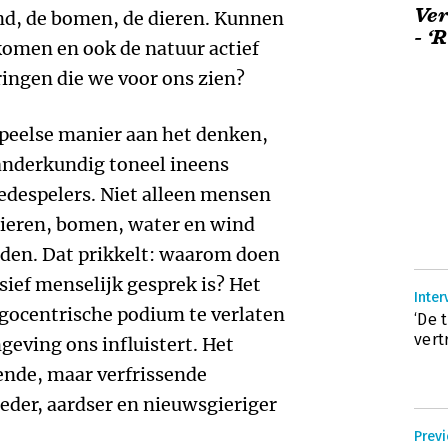
Ver
nd, de bomen, de dieren. Kunnen
- ‘
komen en ook de natuur actief
ingen die we voor ons zien?
speelse manier aan het denken,
anderkundig toneel ineens
despelers. Niet alleen mensen
ieren, bomen, water en wind
elden. Dat prikkelt: waarom doen
sief menselijk gesprek is? Het
Inte
egocentrische podium te verlaten
‘De 
vert
geving ons influistert. Het
lende, maar verfrissende
eder, aardser en nieuwsgieriger
Previ