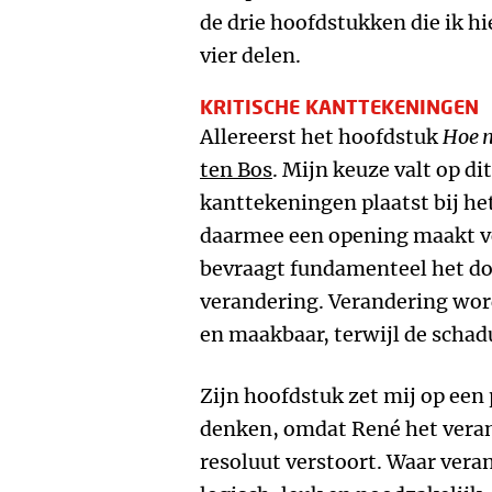
de drie hoofdstukken die ik h
vier delen.
KRITISCHE KANTTEKENINGEN
Allereerst het hoofdstuk
Hoe n
ten Bos
. Mijn keuze valt op d
kanttekeningen plaatst bij he
daarmee een opening maakt vo
bevraagt fundamenteel het d
verandering. Verandering word
en maakbaar, terwijl de schad
Zijn hoofdstuk zet mij op een
denken, omdat René het veran
resoluut verstoort. Waar vera