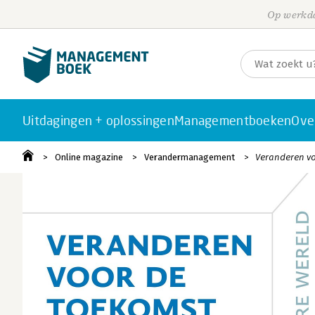
Op werkda
Uitdagingen + oplossingen
Managementboeken
Ove
Online magazine
Verandermanagement
Veranderen vo