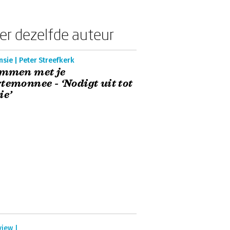
er dezelfde auteur
sie | Peter Streefkerk
emmen met je
temonnee - ‘Nodigt uit tot
ie’
view |