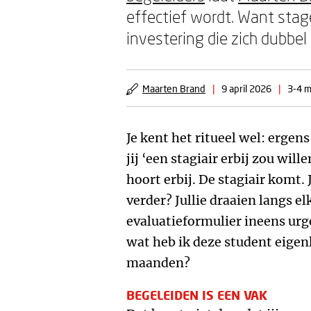
effectief wordt. Want stag
investering die zich dubbel 
Maarten Brand
|
9 april 2026
|
3-4 m
Je kent het ritueel wel: ergen
jij ‘een stagiair erbij zou will
hoort erbij. De stagiair komt.
verder? Jullie draaien langs el
evaluatieformulier ineens urg
wat heb ik deze student eigen
maanden?
BEGELEIDEN IS EEN VAK