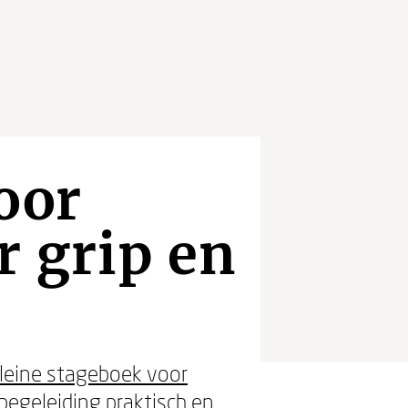
oor
r grip en
leine stageboek voor
 begeleiding praktisch en