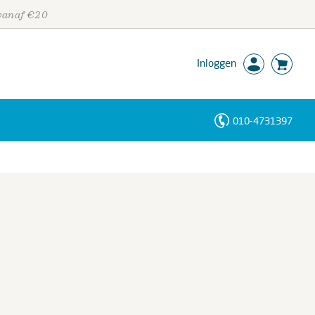
 vanaf €20
Inloggen
010-4731397
Personen
Trefwoorden