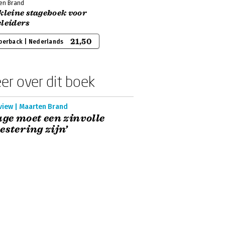
en Brand
kleine stageboek voor
eleiders
21,50
perback | Nederlands
er over dit boek
view | Maarten Brand
age moet een zinvolle
estering zijn’