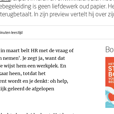
ebegeleiding is geen liefdewerk oud papier. H
terugbetaalt. In zijn preview vertelt hij over zi
inuten leestijd
Boe
s in maart belt HR met de vraag of
en nemen’. Je zegt ja, want dat
 Je wijst hem een werkplek. En
kaar heen, totdat het
ent wordt en je denkt: oh help,
lijk geleerd de afgelopen