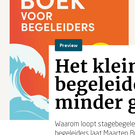
Preview
Het klei
begeleid
minder 
Waarom loopt stagebegelei
begeleiders
laat
Maarten B