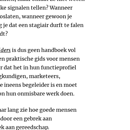
lke signalen tellen? Wanneer
 loslaten, wanneer gewoon je
je dat een stagiair durft te falen
dt?
iders
is dus geen handboek vol
een praktische gids voor mensen
r dat het in hun functieprofiel
egkundigen, marketeers,
 ineens begeleider is en moet
oon hun onmisbare werk doen.
jaar lang zie hoe goede mensen
t door een gebrek aan
ek aan gereedschap.