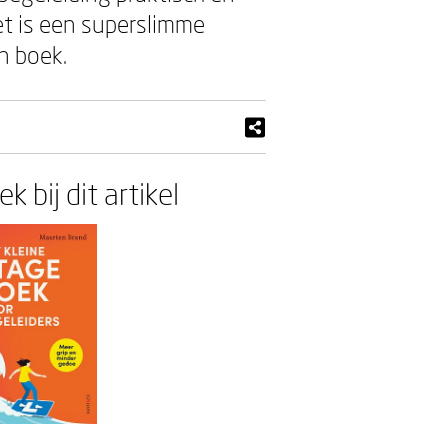
et is een superslimme
jn boek.
k bij dit artikel