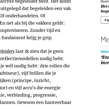
 slechte begeleider bent. Het komt
Maart
Het 
 uitgelegd dat begeleiden een vak
beg
. Of onderhandelen. Of
Pa
En net als bij die vakken geldt:
mproviseren. Zonder tijd en
fundament krijg je grip.
Me
eleiders
laat ik zien dat je geen
Inter
‘St
 reflectiemodellen nodig hebt.
inv
je wél nodig hebt: drie rollen die
viseur), vijf brillen die je
ijken (principe, inzicht,
ur) en vijf accu’s die energie
e, verbinding, progressie,
plannen. Gewoon een hanteerbaar