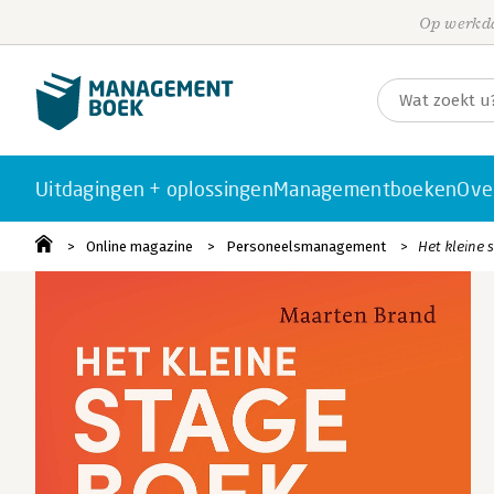
Op werkda
Uitdagingen + oplossingen
Managementboeken
Ove
Online magazine
Personeelsmanagement
Het kleine 