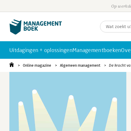
Op werkda
Uitdagingen + oplossingen
Managementboeken
Ove
Online magazine
Algemeen management
De kracht va