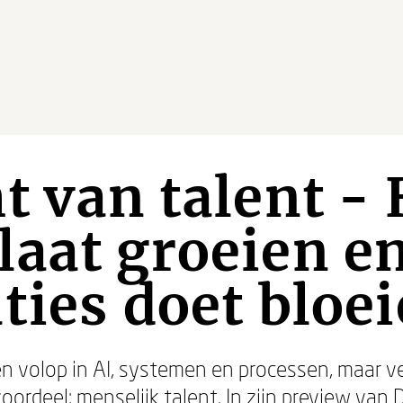
t van talent - 
aat groeien e
ties doet bloe
en volop in AI, systemen en processen, maar 
oordeel: menselijk talent. In zijn preview van
D