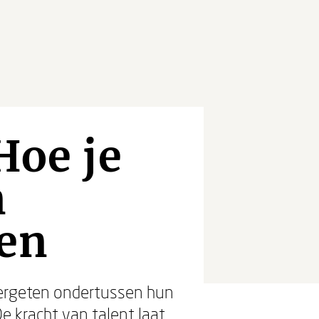
Hoe je
n
ien
vergeten ondertussen hun
e kracht van talent
laat