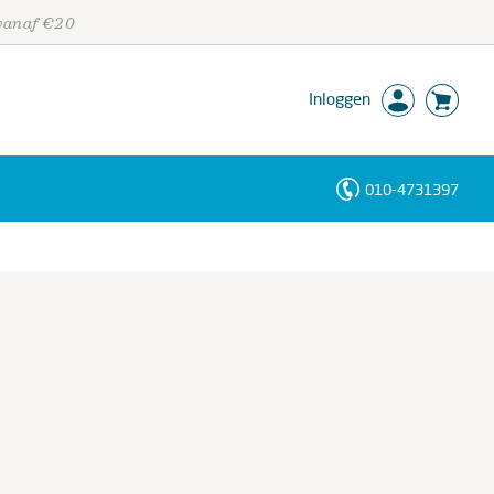
 vanaf €20
Inloggen
010-4731397
Personen
Trefwoorden