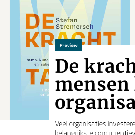
Preview
De krach
mensen l
organisa
Veel organisaties invester
belangrijkste concurrentiev