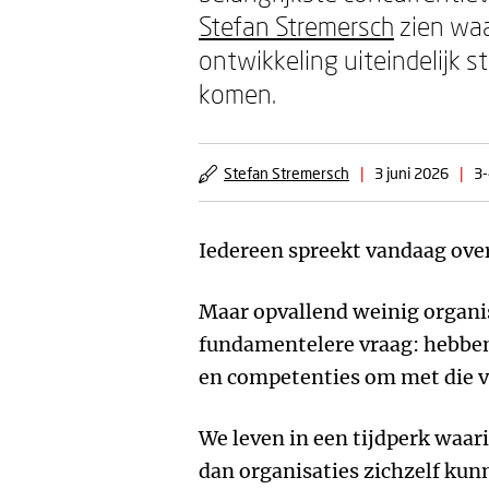
Stefan Stremersch
zien waa
ontwikkeling uiteindelijk s
komen.
Stefan Stremersch
|
3 juni 2026
|
3-
Iedereen spreekt vandaag over
Maar opvallend weinig organis
fundamentelere vraag: hebben
en competenties om met die 
We leven in een tijdperk waar
dan organisaties zichzelf ku