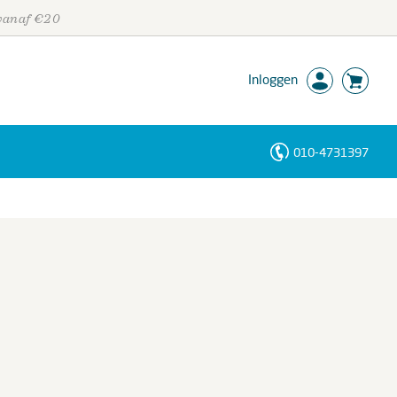
 vanaf €20
Inloggen
010-4731397
Personen
Trefwoorden