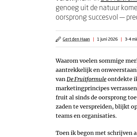
genoeg uit de natuur komen.
oorsprong succesvol — pre
Gert den Haan
|
1 juni 2026
|
3-4 mi
Waarom voelen sommige merk
aantrekkelijk en onweerstaanb
van
De Fruitformule
ontdekte ik
marketingprincipes verrassend
fruit al sinds de oorsprong t
zaden te verspreiden, blijkt o
teams en organisaties.
Toen ik begon met schrijven 