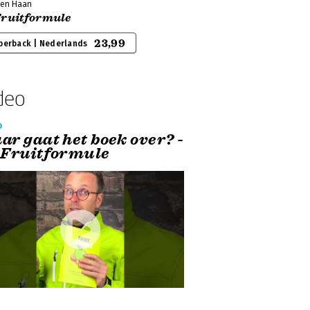
den Haan
Fruitformule
23,99
perback | Nederlands
deo
o
ar gaat het boek over? -
 Fruitformule