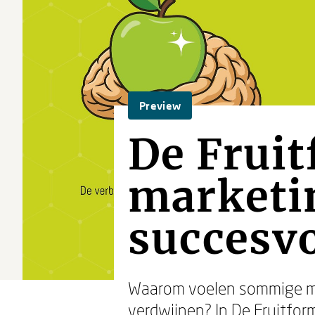
Preview
De Fruit
marketin
succesv
Waarom voelen sommige mer
verdwijnen? In
De Fruitfor