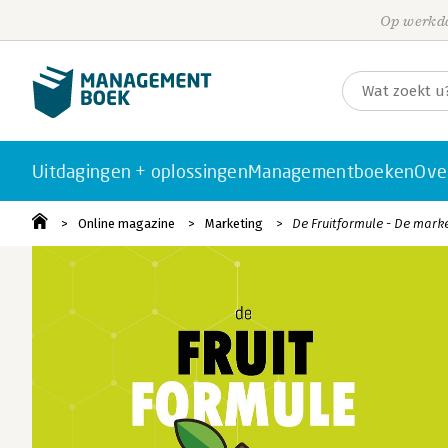
Op werkda
Uitdagingen + oplossingen
Managementboeken
Ove
Online magazine
Marketing
De Fruitformule - De mark