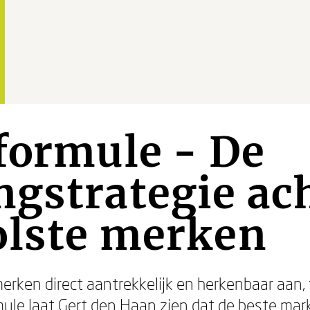
formule - De
gstrategie ach
olste merken
ken direct aantrekkelijk en herkenbaar aan, 
mule
laat Gert den Haan zien dat de beste mar