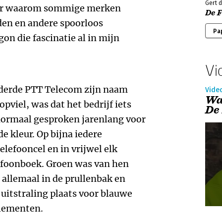
Gert 
ver waarom sommige merken
De 
en en andere spoorloos
Pa
on die fascinatie al in mijn
Vi
derde PTT Telecom zijn naam
Vide
Wa
pviel, was dat het bedrijf iets
De
ormaal gesproken jarenlang voor
e kleur. Op bijna iedere
lefooncel en in vrijwel elk
efoonboek. Groen was van hen
allemaal in de prullenbak en
uitstraling plaats voor blauwe
elementen.