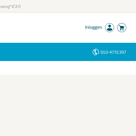
 vanaf €20
Inloggen
010-4731397
Personen
Trefwoorden