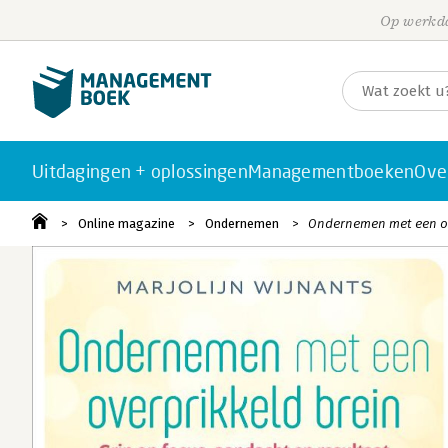
Op werkda
Uitdagingen + oplossingen
Managementboeken
Ove
Online magazine
Ondernemen
Ondernemen met een ove