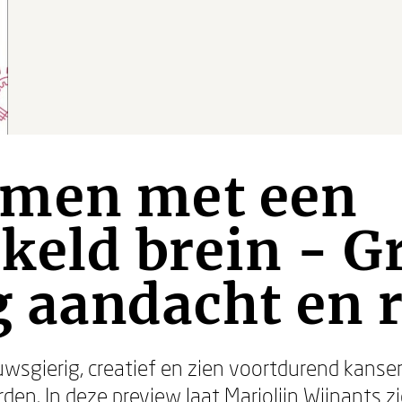
men met een
keld brein - G
 aandacht en r
wsgierig, creatief en zien voortdurend kansen.
en. In deze preview laat Marjolijn Wijnants z