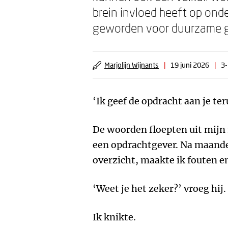
brein invloed heeft op on
geworden voor duurzame g
Marjolijn Wijnants
|
19 juni 2026
|
3-
‘Ik geef de opdracht aan je teru
De woorden floepten uit mijn
een opdrachtgever. Na maand
overzicht, maakte ik fouten e
‘Weet je het zeker?’ vroeg hij.
Ik knikte.