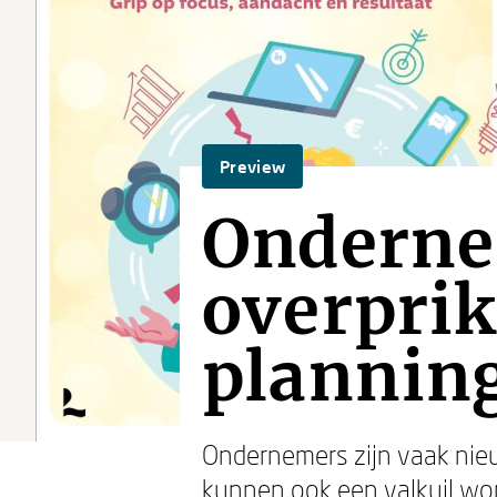
Preview
Onderne
overprik
planning
Ondernemers zijn vaak nieu
kunnen ook een valkuil word