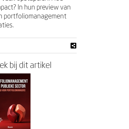
mpact? In hun preview van
om portfoliomanagement
ties.
k bij dit artikel