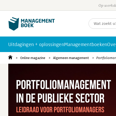
Op werkda
Uitdagingen + oplossingen
Managementboeken
Ove
Online magazine
Algemeen management
Portfolioman