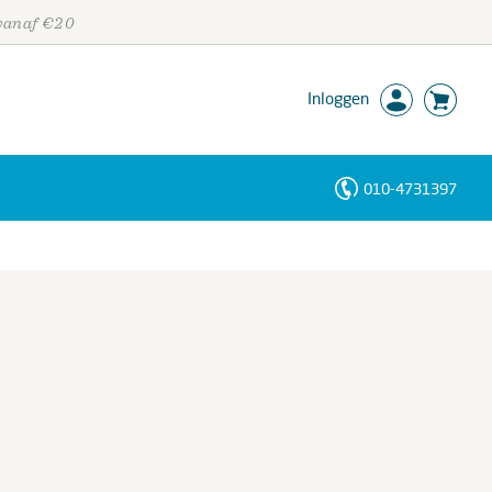
 vanaf €20
Inloggen
010-4731397
Personen
Trefwoorden