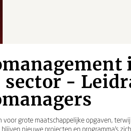
iomanagement 
 sector - Leid
iomanagers
n voor grote maatschappelijke opgaven, terwijl
h blijven nieuwe projecten en programma’s zic