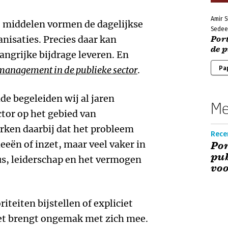
Amir 
 middelen vormen de dagelijkse
Sedee
anisaties. Precies daar kan
Por
de p
ngrijke bijdrage leveren. En
management in de publieke sector
.
Pa
de begeleiden wij al jaren
Me
ctor op het gebied van
ken daarbij dat het probleem
Rece
deeën of inzet, maar veel vaker in
Por
pub
us, leiderschap en het vermogen
voo
iteiten bijstellen of expliciet
het brengt ongemak met zich mee.