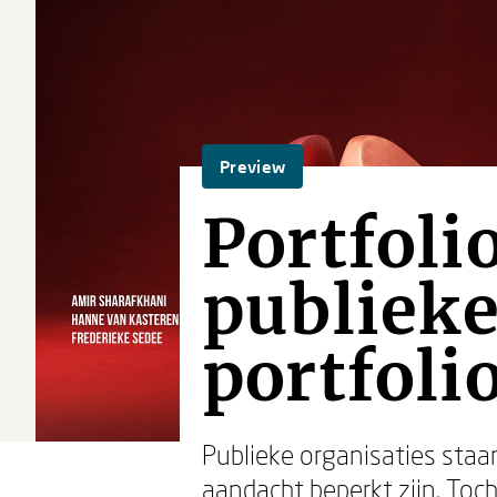
Preview
Portfol
publieke
portfol
Publieke organisaties staa
aandacht beperkt zijn. Toc