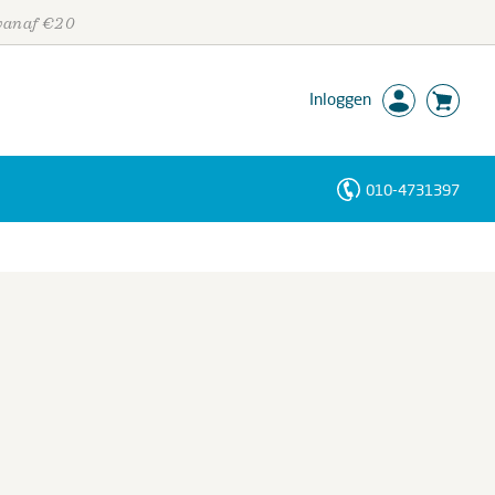
 vanaf €20
Inloggen
010-4731397
Personen
Trefwoorden