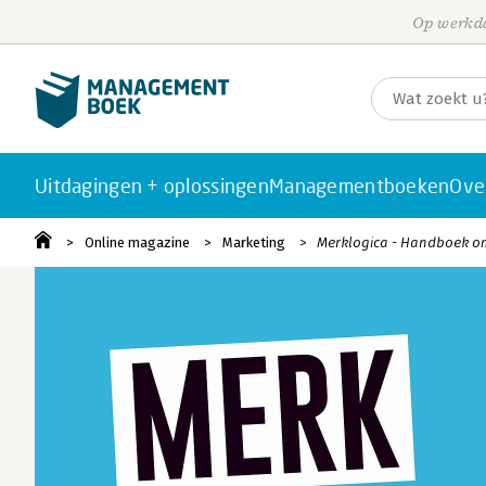
Op werkda
Uitdagingen + oplossingen
Managementboeken
Ove
Online magazine
Marketing
Merklogica - Handboek om