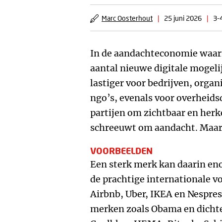
Marc Oosterhout
|
25 juni 2026
|
3-
In de aandachteconomie waari
aantal nieuwe digitale mogeli
lastiger voor bedrijven, organi
ngo’s, evenals voor overheids
partijen om zichtbaar en herk
schreeuwt om aandacht. Maar
VOORBEELDEN
Een sterk merk kan daarin en
de prachtige internationale v
Airbnb, Uber, IKEA en Nespres
merken zoals Obama en dichter