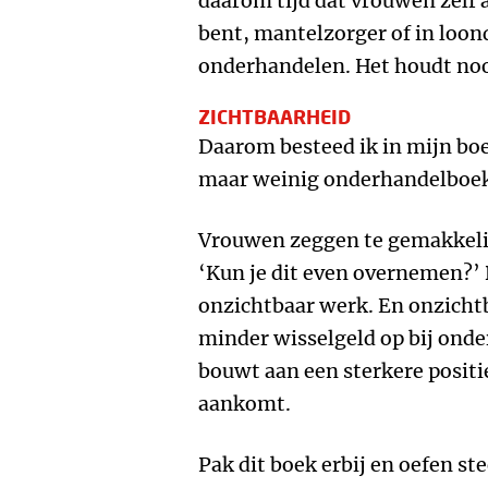
daarom tijd dat vrouwen zelf a
bent, mantelzorger of in loon
onderhandelen. Het houdt noo
ZICHTBAARHEID
Daarom besteed ik in mijn boe
maar weinig onderhandelboeke
Vrouwen zeggen te gemakkelijk
‘Kun je dit even overnemen?’ D
onzichtbaar werk. En onzicht
minder wisselgeld op bij onde
bouwt aan een sterkere positi
aankomt.
Pak dit boek erbij en oefen st