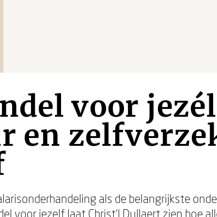
del voor jezél
r en zelfverze
f
risonderhandeling als de belangrijkste onder
el voor jezelf
laat
Christ’l Dullaert
zien hoe al