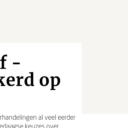
f -
kerd op
handelingen al veel eerder
ledaagse keuzes over