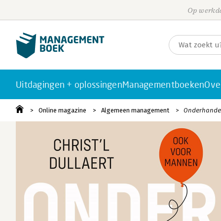
Op werkda
Uitdagingen + oplossingen
Managementboeken
Ove
Online magazine
Algemeen management
Onderhandel 