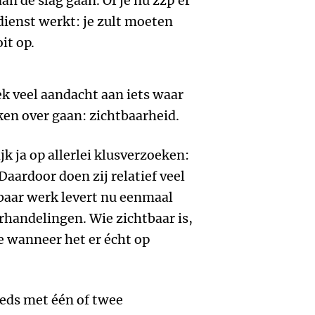
an de slag gaan. Of je nu zzp'er
dienst werkt: je zult moeten
it op.
k veel aandacht aan iets waar
n over gaan: zichtbaarheid.
 ja op allerlei klusverzoeken:
aardoor doen zij relatief veel
baar werk levert nu eenmaal
rhandelingen. Wie zichtbaar is,
e wanneer het er écht op
eeds met één of twee