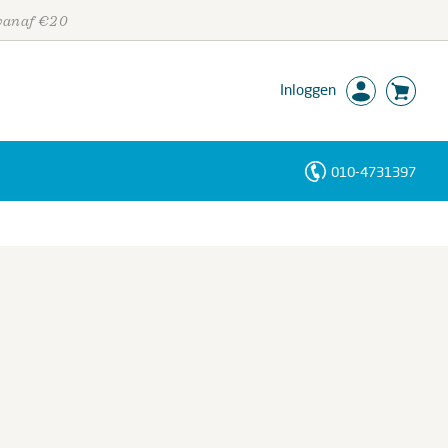
 vanaf €20
Inloggen
010-4731397
Personen
Trefwoorden