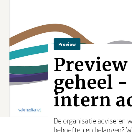
Preview
Preview 
geheel -
intern a
De organisatie adviseren wa
behoeften en belangen? Wa