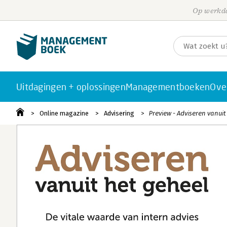
Op werkda
Uitdagingen + oplossingen
Managementboeken
Ove
Online magazine
Advisering
Preview - Adviseren vanuit