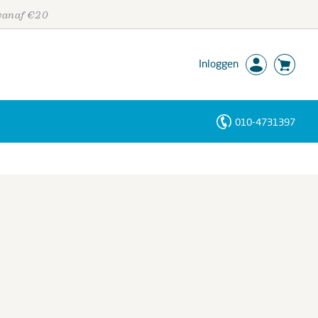
 vanaf €20
Inloggen
010-4731397
Personen
Trefwoorden