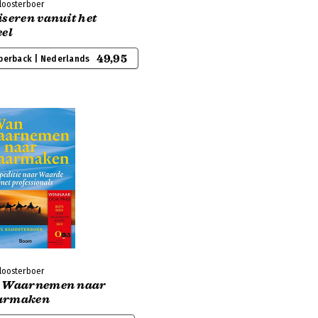
Kloosterboer
iseren vanuit het
eel
49,95
perback | Nederlands
Kloosterboer
 Waarnemen naar
armaken