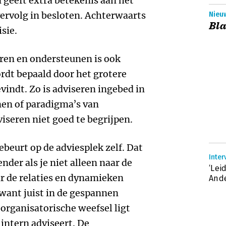
 geeft extra betekenis aan het
 vervolg in besloten. Achterwaarts
Nieu
Bla
sie.
ren en ondersteunen is ook
rdt bepaald door het grotere
evindt. Zo is adviseren ingebed in
nen of paradigma’s van
viseren niet goed te begrijpen.
ebeurt op de adviesplek zelf. Dat
Inter
nder als je niet alleen naar de
‘Lei
ar de relaties en dynamieken
Ande
 want juist in de gespannen
 organisatorische weefsel ligt
 intern adviseert. De