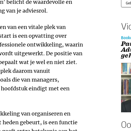
en’ belicht de waardevolle en
Ge
g van je adviesrol.
Vi
en van een vitale plek van
start is een opvatting over
Book
Pa
ofessionele ontwikkeling, waarin
Ad
wordt uitgewerkt. De positie van
ge
bepaalt wat je wel en niet ziet.
splek daarom vanuit
zoals die van managers,
t hoofdstuk eindigt met een
kkeling van organiseren en
 heden gebeurt, is een functie
Oo