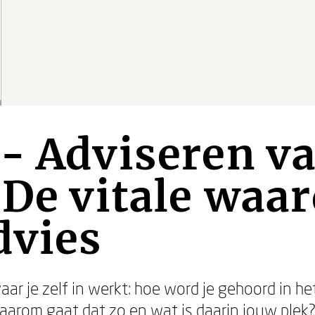
- Adviseren va
 De vitale waa
dvies
ar je zelf in werkt: hoe word je gehoord in h
arom gaat dat zo en wat is daarin jouw plek?