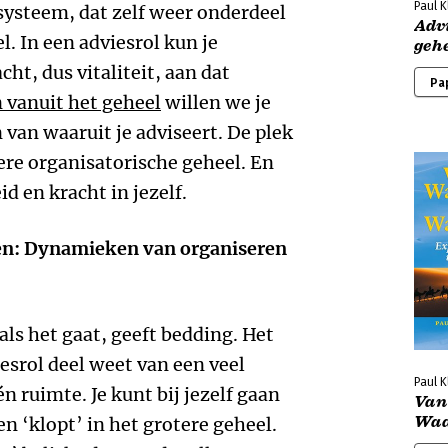
Paul 
 systeem, dat zelf weer onderdeel
Adv
. In een adviesrol kun je
geh
ht, dus vitaliteit, aan dat
Pa
 vanuit het geheel
willen we je
n van waaruit je adviseert. De plek
ere organisatorische geheel. En
id en kracht in jezelf.
even: Dynamieken van organiseren
ls het gaat, geeft bedding. Het
viesrol deel weet van een veel
Paul 
én ruimte. Je kunt bij jezelf gaan
Van
Wa
n ‘klopt’ in het grotere geheel.