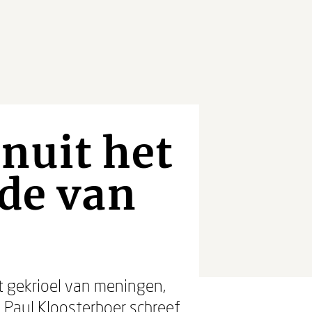
nuit het
rde van
et gekrioel van meningen,
 Paul Kloosterboer schreef