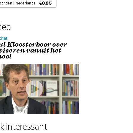
40,95
bonden | Nederlands
deo
chat
ul Kloosterboer over
viseren vanuit het
heel
k interessant