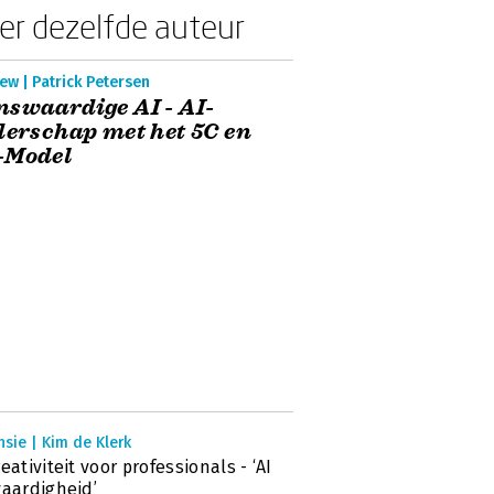
er dezelfde auteur
ew | Patrick Petersen
swaardige AI - AI-
derschap met het 5C en
-Model
sie | Kim de Klerk
reativiteit voor professionals - ‘AI
vaardigheid’