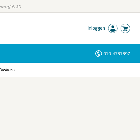
 vanaf €20
Inloggen
010-4731397
Personen
 Business
Trefwoorden