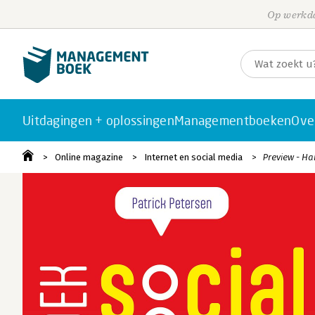
Op werkda
Uitdagingen + oplossingen
Managementboeken
Ove
Online magazine
Internet en social media
Preview - Ha