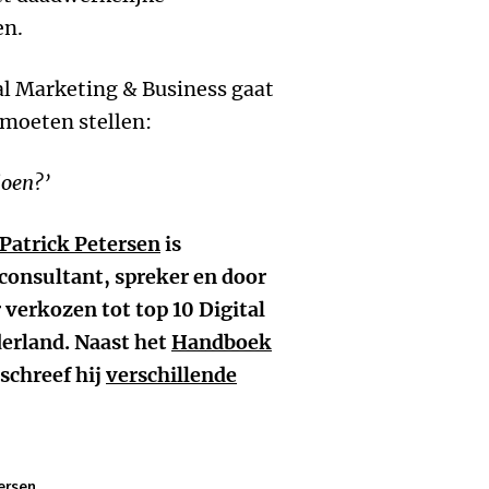
en.
al Marketing & Business gaat
g moeten stellen:
doen?’
Patrick Petersen
is
consultant, spreker en door
erkozen tot top 10 Digital
erland. Naast het
Handboek
schreef hij
verschillende
ersen