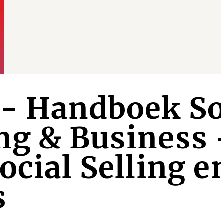
 - Handboek So
g & Business -
ocial Selling e
s