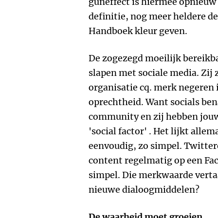
guneffect is hiermee opnieuw 
definitie, nog meer heldere de
Handboek kleur geven.
De zogezegd moeilijk bereikba
slapen met sociale media. Zij z
organisatie cq. merk negeren 
oprechtheid. Want socials be
community en zij hebben jouw
'social factor' . Het lijkt all
eenvoudig, zo simpel. Twitter
content regelmatig op een Fac
simpel. Die merkwaarde vertaa
nieuwe dialoogmiddelen?
De waarheid moet groeien