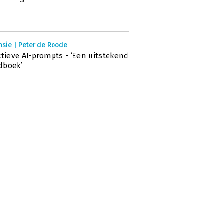
nsie | Peter de Roode
ctieve AI-prompts - ‘Een uitstekend
dboek’