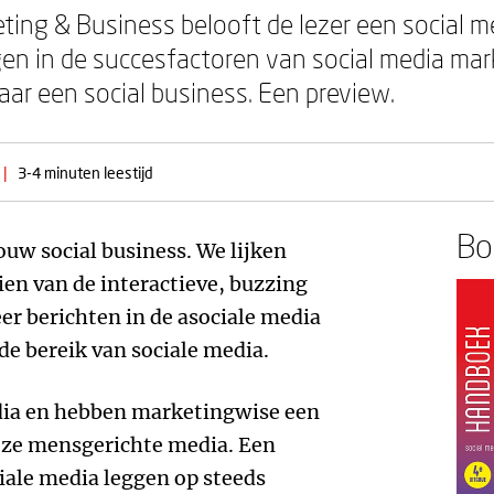
ing & Business belooft de lezer een social me
jgen in de succesfactoren van social media ma
naar een social business. Een preview.
|
3-4 minuten leestijd
Boe
ouw social business. We lijken
ien van de interactieve, buzzing
er berichten in de asociale media
e bereik van sociale media.
dia en hebben marketingwise een
eze mensgerichte media. Een
iale media leggen op steeds