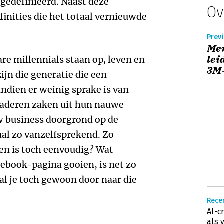
gedefinieerd. Naast deze
Ov
finities die het totaal vernieuwde
Previ
Men
lei
re millennials staan op, leven en
3M
ijn die generatie die een
indien er weinig sprake is van
naderen zaken uit hun nauwe
 business doorgrond op de
emaal zo vanzelfsprekend. Zo
en is toch eenvoudig? Wat
ebook-pagina gooien, is net zo
l je toch gewoon door naar die
Recen
AI-c
als 