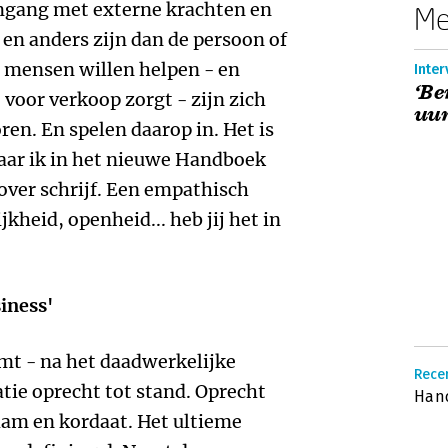
mgang met externe krachten en
Me
 en anders zijn dan de persoon of
e mensen willen helpen - en
Inter
‘Be
 voor verkoop zorgt - zijn zich
uur
en. En spelen daarop in. Het is
ar ik in het nieuwe Handboek
over schrijf. Een empathisch
heid, openheid... heb jij het in
siness'
mt - na het daadwerkelijke
Recen
tie oprecht tot stand. Oprecht
Hand
zaam en kordaat. Het ultieme