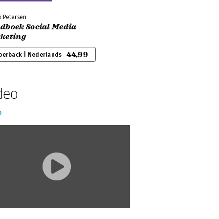
k Petersen
dboek Social Media
keting
44,99
perback | Nederlands
deo
o