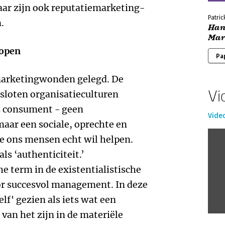
Daar zijn ook reputatiemarketing-
Patric
.
Han
Mar
 open
Pa
 marketingwonden gelegd. De
Vi
sloten organisatieculturen
ls consument - geen
Vide
aar een sociale, oprechte en
ie ons mensen echt wil helpen.
ls ‘authenticiteit.’
he term in de existentialistische
oor succesvol management. In deze
lf' gezien als iets wat een
an het zijn in de materiële