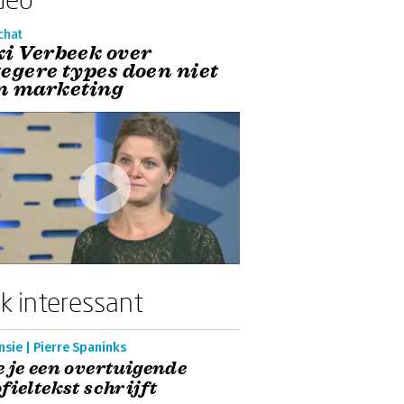
chat
ki Verbeek over
tegere types doen niet
n marketing
k interessant
sie | Pierre Spaninks
 je een overtuigende
fieltekst schrijft