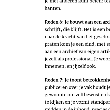
je met anderen kunt delen: te
kanten.
Reden 6: Je bouwt aan een arc
schrijft, die blijft. Het is ee
naar de kracht van het gesch
praten kom je een eind, met s
aan een archief van eigen arti
jezelf als professional. Je woo
innemen, en jijzelf ook.
Reden 7: Je toont betrokkenhe
publiceren over je vak houdt j
gewoonte om zelfbewust en kri
te kijken en je vormt standpunt
midden in de inhoud, precies d