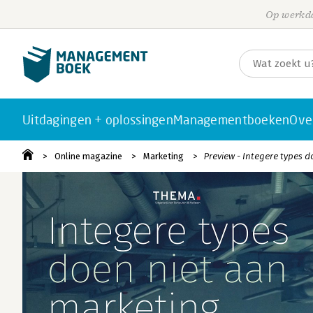
Op werkda
Uitdagingen + oplossingen
Managementboeken
Ove
Online magazine
Marketing
Preview - Integere types 