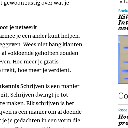
elt gewoon rustig over wat je
Book
Ki
In
voor je netwerk
aa
aarmee je een ander kunt helpen.
weggeven. Wees niet bang klanten
e al voldoende geholpen zouden
even. Hoe meer je gratis
 trekt, hoe meer je verdient.
akkennis
Schrijven is een manier
Oo
zit. Schrijven dwingt je tot
 te maken. Elk schrijven is het
Recen
ijven is een manier om al doende
Hoe
t je je gedachten in een vorm die
pro