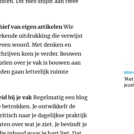
ksten. Dit mes snijdt aan twee
hief van eigen artikelen
Wie
n bekende uitdrukking die verwijst
reven woord. Met denken en
chrijven kom je verder. Bouwen
kelen over je vak is bouwen aan
rden gaan letterlijk ruimte
Inter
‘Met
jeze
id bij je vak
Regelmatig een blog
e betrokken. Je ontwikkelt de
tisch naar je dagelijkse praktijk
en over wat je ziet. Je bevindt je
ie inhoud waar je hart ligt. Dat