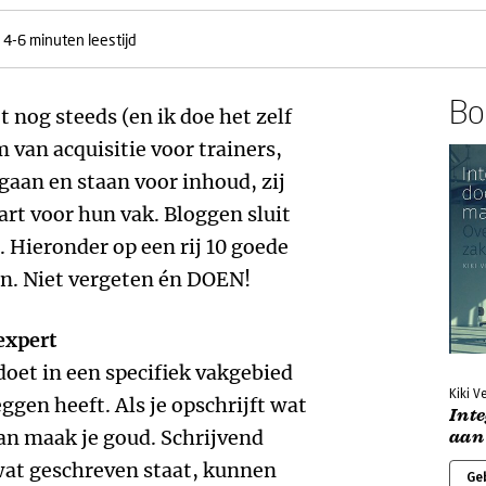
4-6 minuten leestijd
Boe
et nog steeds (en ik doe het zelf
m van acquisitie voor trainers,
 gaan en staan voor inhoud, zij
rt voor hun vak. Bloggen sluit
n. Hieronder op een rij 10 goede
n. Niet vergeten én DOEN!
 expert
doet in een specifiek vakgebied
Kiki V
ggen heeft. Als je opschrijft wat
Inte
dan maak je goud. Schrijvend
aan
 wat geschreven staat, kunnen
Ge