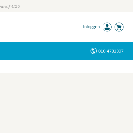
 vanaf €20
Inloggen
010-4731397
Personen
Trefwoorden