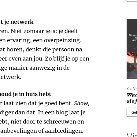
et je netwerk
ren. Niet zomaar iets: je deelt
en ervaring, een overpeinzing.
laat horen, denkt die persoon na
er even aan jou. Zo blijf je op een
ige manier aanwezig in de
netwerk.
Kiki V
houd je in huis hebt
Waa
als 
r laat zien dat je goed bent.
Show,
diger dan dat. In een blog laat je
Ge
hebt, niet door te schreeuwen en
aanbevelingen of aanbiedingen.
Vi