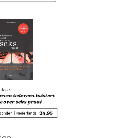
erbeek
rom iedereen luistert
je over seks praat
24,95
bonden | Nederlands
deo