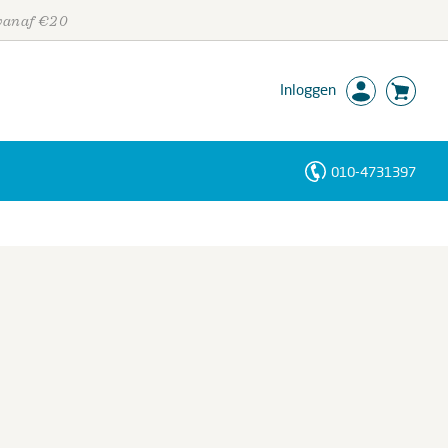
 vanaf €20
Inloggen
010-4731397
Personen
Trefwoorden