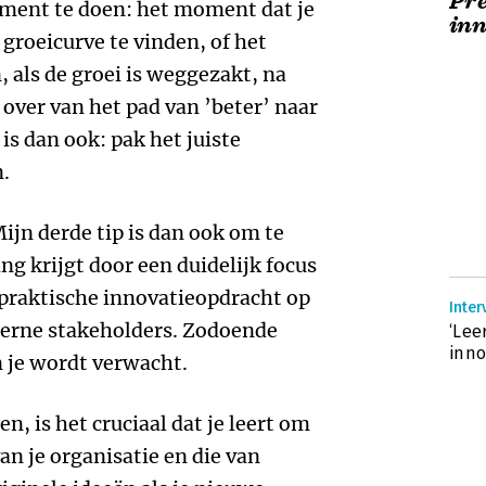
Pre
ment te doen: het moment dat je
inn
roeicurve te vinden, of het
 als de groei is weggezakt, na
d over van het pad van ’beter’ naar
is dan ook: pak het juiste
.
Mijn derde tip is dan ook om te
ting krijgt door een duidelijk focus
n praktische innovatieopdracht op
Inter
nterne stakeholders. Zodoende
‘Lee
inno
n je wordt verwacht.
n, is het cruciaal dat je leert om
an je organisatie en die van