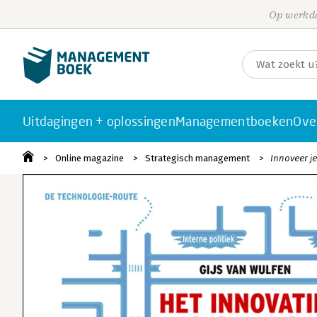
Op werkda
Uitdagingen + oplossingen
Managementboeken
Ove
Online magazine
Strategisch management
Innoveer je