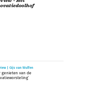
view - Het
ovatiedoolhof
view | Gijs van Wulfen
r genieten van de
vatieworsteling’