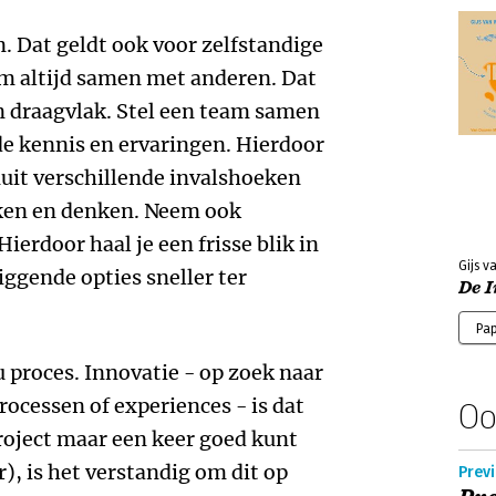
n. Dat geldt ook voor zelfstandige
om altijd samen met anderen. Dat
en draagvlak. Stel een team samen
 kennis en ervaringen. Hierdoor
nuit verschillende invalshoeken
jken en denken. Neem ook
erdoor haal je een frisse blik in
Gijs v
iggende opties sneller ter
De I
Pa
 proces. Innovatie - op zoek naar
rocessen of experiences - is dat
Oo
roject maar een keer goed kunt
r), is het verstandig om dit op
Previ