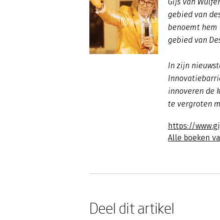
Gijs van Wulfe
gebied van des
benoemt hem a
gebied van Des
In zijn nieuw
Innovatiebarrië
innoveren de 
te vergroten m
https://www.g
Alle boeken va
Deel dit artikel