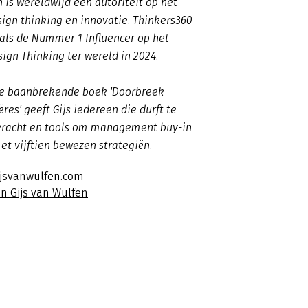
n is wereldwijd een autoriteit op het
ign thinking en innovatie. Thinkers360
ls de Nummer 1 Influencer op het
ign Thinking ter wereld in 2024.
ste baanbrekende boek 'Doorbreek
res' geeft Gijs iedereen die durft te
kracht en tools om management buy-in
et vijftien bewezen strategiën.
ijsvanwulfen.com
n Gijs van Wulfen