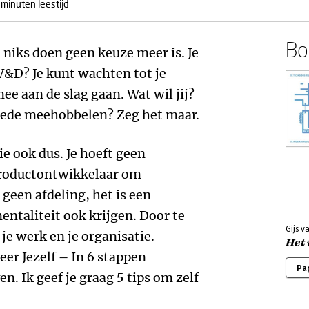
 minuten leestijd
Boe
t niks doen geen keuze meer is. Je
 V&D? Je kunt wachten tot je
ee aan de slag gaan. Wat wil jij?
oede meehobbelen? Zeg het maar.
tie ook dus. Je hoeft geen
productontwikkelaar om
s geen afdeling, het is een
mentaliteit ook krijgen. Door te
Gijs v
 je werk en je organisatie.
Het
er Jezelf – In 6 stappen
Pa
n. Ik geef je graag 5 tips om zelf