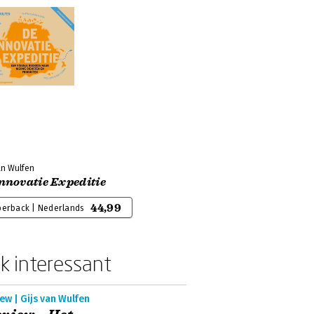
an Wulfen
nnovatie Expeditie
44,99
perback | Nederlands
k interessant
ew | Gijs van Wulfen