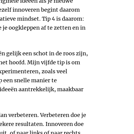
originele ideeën als je nieuwe
 Jezelf innoveren begint daarom
atieve mindset. Tip 4 is daarom:
 je oogkleppen af te zetten en in
 gelijk een schot in de roos zijn,
r het hoofd. Mijn vijfde tip is om
experimenteren, zoals veel
p een snelle manier te
 ideeën aantrekkelijk, maakbaar
dan verbeteren. Verbeteren doe je
zekere resultaten. Innoveren doe
it, of naar links of naar rechts.