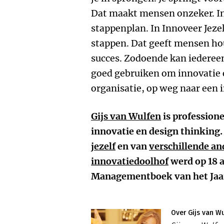
Dat maakt mensen onzeker. I
stappenplan. In Innoveer Jezel
stappen. Dat geeft mensen hou
succes. Zodoende kan iederee
goed gebruiken om innovatie o
organisatie, op weg naar een 
Gijs van Wulfen
is professione
innovatie en design thinking. 
jezelf
en van
verschillende an
innovatiedoolhof
werd op 18 a
Managementboek van het Jaar
Over Gijs van W