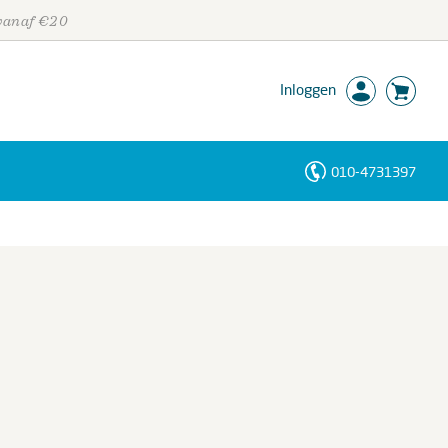
 vanaf €20
Inloggen
010-4731397
Personen
Trefwoorden