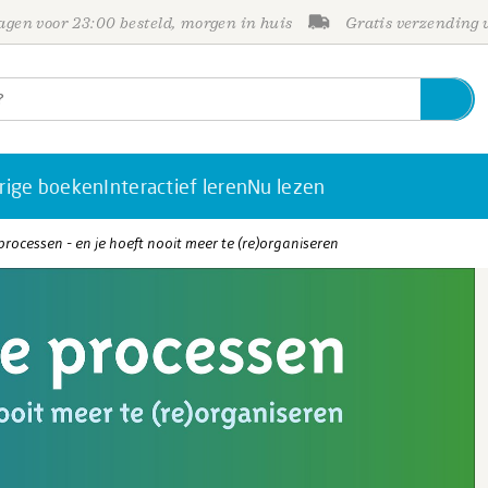
gen voor 23:00 besteld, morgen in huis
Gratis verzending
rige boeken
Interactief leren
Nu lezen
processen - en je hoeft nooit meer te (re)organiseren