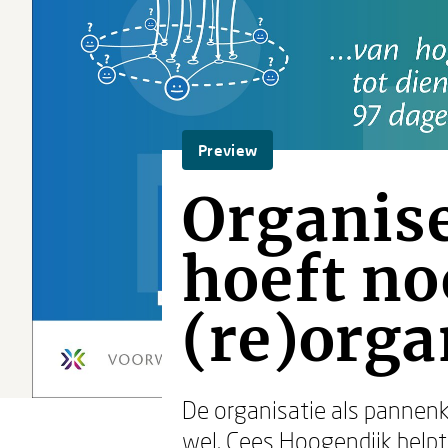
Preview
Organise
hoeft no
(re)orga
De organisatie als pannenk
wel.
Cees Hoogendijk
helpt 