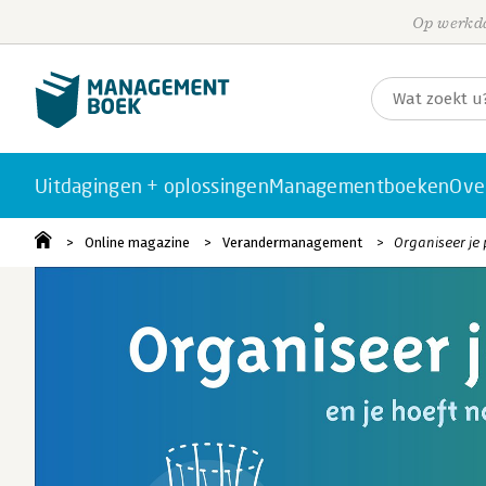
Op werkda
Uitdagingen + oplossingen
Managementboeken
Ove
Online magazine
Verandermanagement
Organiseer je 