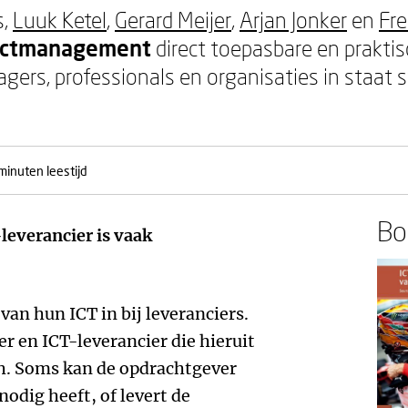
s,
Luuk Ketel
,
Gerard Meijer
,
Arjan Jonker
en
Fr
jectmanagement
direct toepasbare en praktis
ers, professionals en organisaties in staat st
minuten leestijd
Boe
leverancier is vaak
van hun ICT in bij leveranciers.
r en ICT-leverancier die hieruit
ch. Soms kan de opdrachtgever
nodig heeft, of levert de