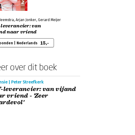
eemstra, Arjan Jonker, Gerard Meijer
-leverancier: van
and naar vriend
15,-
bonden | Nederlands
er over dit boek
sie | Peter Streefkerk
-leverancier: van vijand
r vriend - 'Zeer
ardevol'