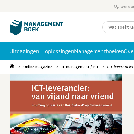
Op werkda
Uitdagingen + oplossingen
Managementboeken
Ove
Online magazine
IT-management / ICT
ICT-leverancie