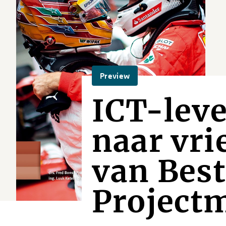
Preview
ICT-leve
naar vri
van Best
Project