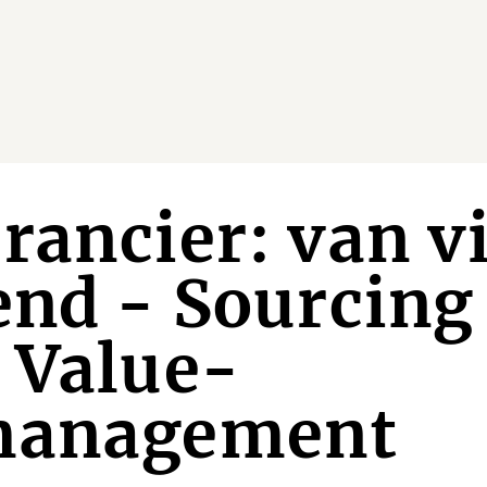
rancier: van v
end - Sourcing
 Value-
management