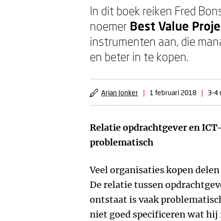
In dit boek reiken Fred Bon
noemer
Best Value Pro
instrumenten aan, die manag
en beter in te kopen.
Arjan Jonker
|
1 februari 2018
|
3-4 
Relatie opdrachtgever en ICT-
problematisch
Veel organisaties kopen delen 
De relatie tussen opdrachtgeve
ontstaat is vaak problematis
niet goed specificeren wat hij 