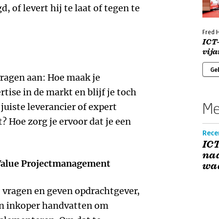
, of levert hij te laat of tegen te
Fred H
ICT
vij
Ge
vragen aan: Hoe maak je
ise in de markt en blijf je toch
Me
 juiste leverancier of expert
t? Hoe zorg je ervoor dat je een
Recen
ICT
naa
 Value Projectmanagement
wa
ze vragen en geven opdrachtgever,
en inkoper handvatten om