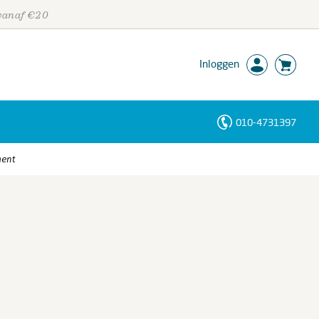
 vanaf €20
Inloggen
010-4731397
Personen
ment
Trefwoorden