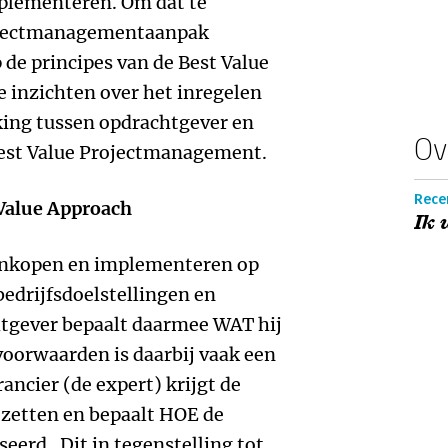
mplementeren. Om dat te
rojectmanagementaanpak
 de principes van de Best Value
 inzichten over het inregelen
ng tussen opdrachtgever en
Ov
Best Value Projectmanagement.
Rece
 Value Approach
Ik 
t inkopen en implementeren op
bedrijfsdoelstellingen en
tgever bepaalt daarmee WAT hij
voorwaarden is daarbij vaak een
ancier (de expert) krijgt de
e zetten en bepaalt HOE de
eerd. Dit in tegenstelling tot