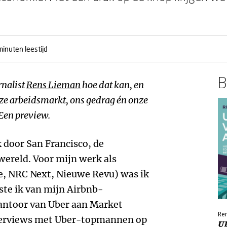
minuten leestijd
B
rnalist
Rens Lieman
hoe dat kan, en
 arbeidsmarkt, ons gedrag én onze
Een preview.
k door San Francisco, de
wereld. Voor mijn werk als
re, NRC Next, Nieuwe Revu) was ik
tste ik van mijn Airbnb-
antoor van Uber aan Market
Re
nterviews met Uber-topmannen op
Ub