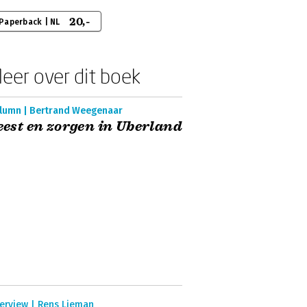
20,-
Paperback | NL
eer over dit boek
lumn | Bertrand Weegenaar
eest en zorgen in Uberland
terview | Rens Lieman