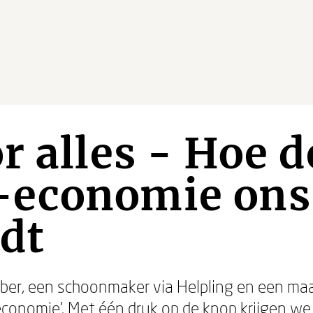
r alles - Hoe d
economie ons
dt
Uber, een schoonmaker via Helpling en een maal
conomie’. Met één druk op de knop krijgen we