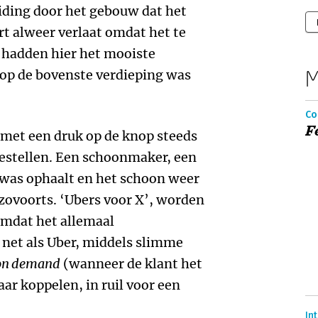
ding door het gebouw dat het
rt alweer verlaat omdat het te
n hadden hier het mooiste
M
k op de bovenste verdieping was
Co
F
 met een druk op de knop steeds
estellen. Een schoonmaker, een
e was ophaalt en het schoon weer
nzovoorts. ‘Ubers voor X’, worden
omdat het allemaal
, net als Uber, middels slimme
on demand
(wanneer de klant het
aar koppelen, in ruil voor een
In