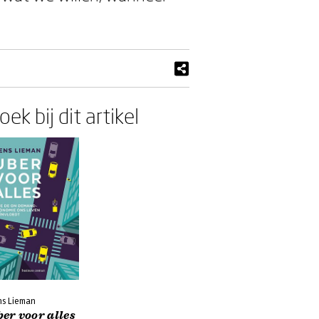
oek bij dit artikel
ns Lieman
er voor alles