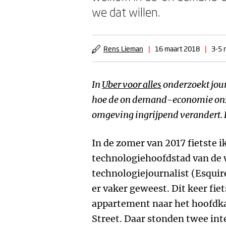
we dat willen.
Rens Lieman
|
16 maart 2018
|
3-5 
In
Uber voor alles
onderzoekt jou
hoe de on demand-economie onze
omgeving ingrijpend verandert. 
In de zomer van 2017 fietste i
technologiehoofdstad van de 
technologiejournalist (Esqui
er vaker geweest. Dit keer fie
appartement naar het hoofdk
Street. Daar stonden twee i