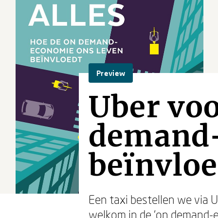
Preview
Uber voo
demand-
beïnvloe
Een taxi bestellen we via 
welkom in de ‘on demand-e