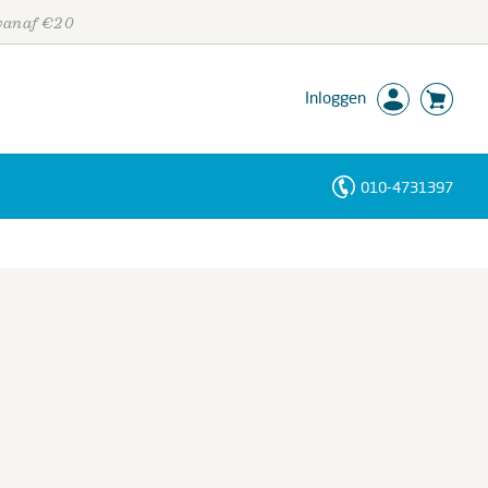
 vanaf €20
Inloggen
010-4731397
Personen
Trefwoorden