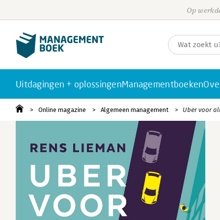
Op werkda
Uitdagingen + oplossingen
Managementboeken
Ove
Online magazine
Algemeen management
Uber voor a