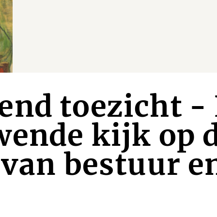
nd toezicht -
ende kijk op 
 van bestuur e