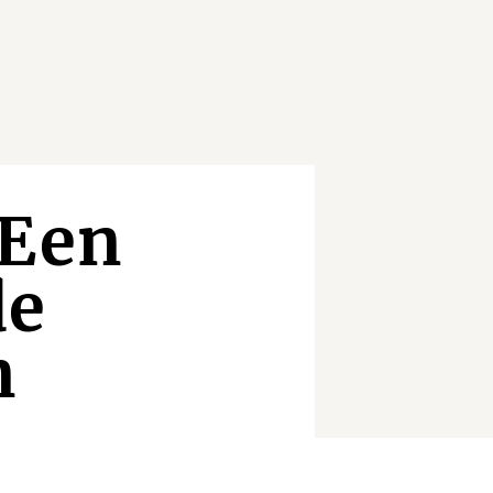
 Een
de
n