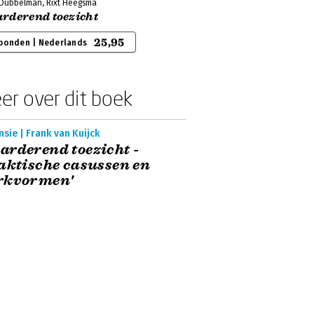
 Dubbelman, Rixt Heegsma
rderend toezicht
25,95
bonden | Nederlands
er over dit boek
sie | Frank van Kuijck
rderend toezicht -
aktische casussen en
rkvormen'