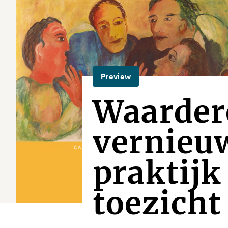
Preview
Waardere
vernieuw
praktijk
toezicht