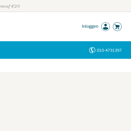
 vanaf €20
Inloggen
010-4731397
Personen
Trefwoorden