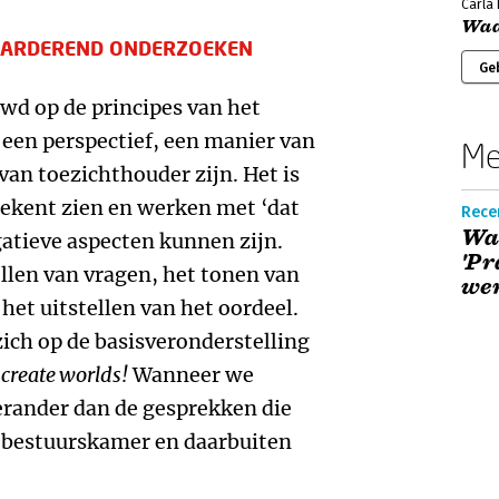
Carla
Waa
AARDEREND ONDERZOEKEN
Ge
wd op de principes van het
een perspectief, een manier van
Me
van toezichthouder zijn. Het is
tekent zien en werken met ‘dat
Recen
Waa
gatieve aspecten kunnen zijn.
'Pr
llen van vragen, het tonen van
we
het uitstellen van het oordeel.
ich op de basisveronderstelling
create worlds!
Wanneer we
erander dan de gesprekken die
 bestuurskamer en daarbuiten