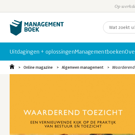
Op werkda
Uitdagingen + oplossingen
Managementboeken
Ove
Online magazine
Algemeen management
Waarderend t