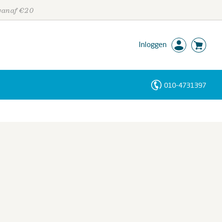
 vanaf €20
Inloggen
010-4731397
Personen
Trefwoorden