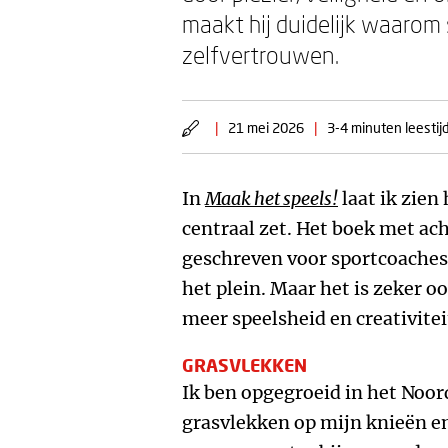
maakt hij duidelijk waarom s
zelfvertrouwen.
|
21 mei 2026
|
3-4 minuten leestij
In
Maak het speels!
laat ik zien
centraal zet. Het boek met ach
geschreven voor sportcoaches 
het plein. Maar het is zeker o
meer speelsheid en creativitei
GRASVLEKKEN
Ik ben opgegroeid in het Noo
grasvlekken op mijn knieën en