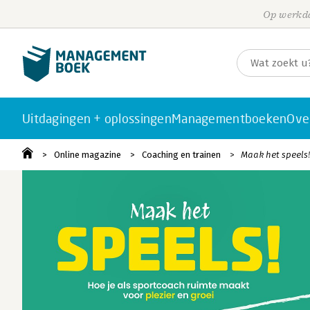
Op werkda
Uitdagingen + oplossingen
Managementboeken
Ove
Online magazine
Coaching en trainen
Maak het speels!