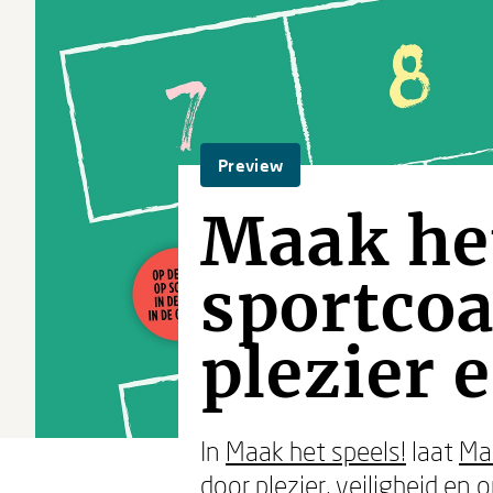
Preview
Maak het
sportco
plezier 
In
Maak het speels!
laat
Ma
door plezier, veiligheid en