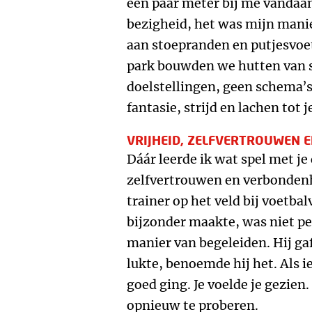
een paar meter bij me vandaa
bezigheid, het was mijn manie
aan stoepranden en putjesvoet
park bouwden we hutten van s
doelstellingen, geen schema’s
fantasie, strijd en lachen tot j
VRIJHEID, ZELFVERTROUWEN 
Dáár leerde ik wat spel met je 
zelfvertrouwen en verbondenhe
trainer op het veld bij voetb
bijzonder maakte, was niet per
manier van begeleiden. Hij gaf
lukte, benoemde hij het. Als ie
goed ging. Je voelde je gezien.
opnieuw te proberen.