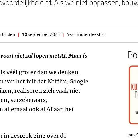
twoordelijkheid af. Als we niet oppassen, bo
r Linden
|
10 september 2025
|
5-7 minuten leestijd
Boe
vaart niet zal lopen met AI. Maar ís
 is véél groter dan we denken.
n van het feit dat Netflix, Google
ken, realiseren zich vaak niet
en, verzekeraars,
 allemaal ook al AI aan het
n in gesprek ging over de
Joris K