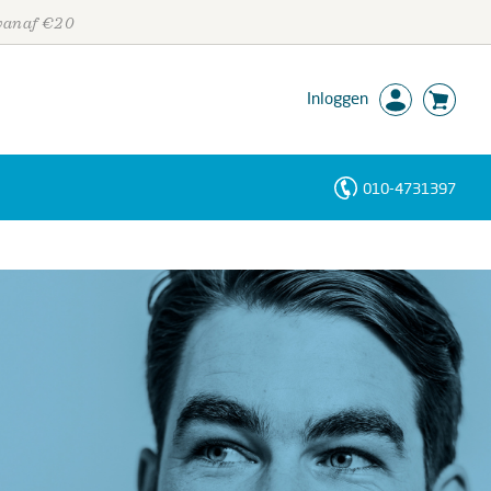
 vanaf €20
Inloggen
010-4731397
Personen
Trefwoorden