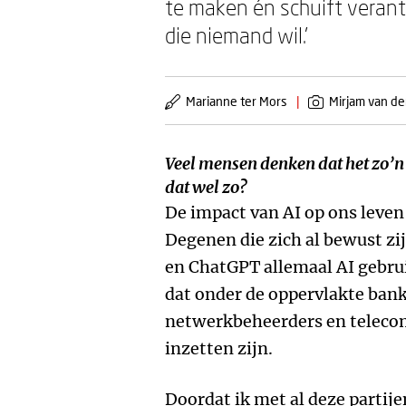
te maken én schuift veran
die niemand wil.’
Marianne ter Mors
|
Mirjam van de
Veel mensen denken dat het zo’n 
dat wel zo?
De impact van AI op ons leven
Degenen die zich al bewust zij
en ChatGPT allemaal AI gebrui
dat onder de oppervlakte bank
netwerkbeheerders en telecom
inzetten zijn.
Doordat ik met al deze partije