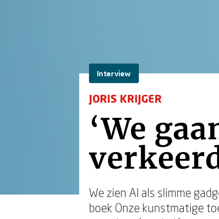
Interview
JORIS KRIJGER
‘We gaan
verkeerd
We zien AI als slimme gadget,
boek Onze kunstmatige toek