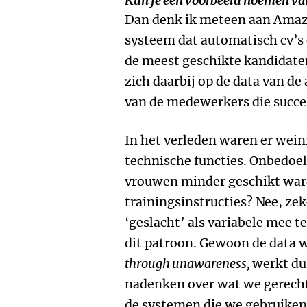
Kun je een voorbeeld noemen van
Dan denk ik meteen aan Ama
systeem dat automatisch cv’s 
de meest geschikte kandidaten
zich daarbij op de data van de 
van de medewerkers die succes
In het verleden waren er we
technische functies. Onbedoe
vrouwen minder geschikt ware
trainingsinstructies? Nee, zek
‘geslacht’ als variabele mee t
dit patroon. Gewoon de data 
through unawareness,
werkt du
nadenken over wat we gerecht
de systemen die we gebruiken