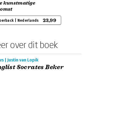
e kunstmatige
komst
23,99
perback | Nederlands
er over dit boek
s | Justin van Lopik
glist Socrates Beker