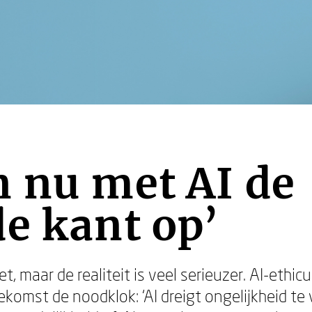
 nu met AI de
e kant op’
 maar de realiteit is veel serieuzer. AI-ethicus 
omst de noodklok: ‘AI dreigt ongelijkheid te 