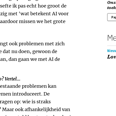
Onz
efte ik pas echt hoe groot de
toe
ezig met ‘wat betekent AI voor
Pa
Daardoor missen we het grote
Me
rengt ook problemen met zich
e dat nu doen, gewoon de
Nieuw
Lon
aan, dan gaan we met AI de
p? Vertel…
 bestaande problemen kan
emen introduceert. De
ragen op: wie is straks
? Maar ook afhankelijkheid van