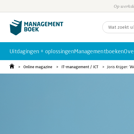
Op werkda
Uitdagingen + oplossingen
Managementboeken
Ove
Online magazine
IT-management / ICT
Joris Krijger: 