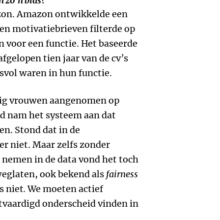
 zo’n bias?
zon. Amazon ontwikkelde een
en motivatiebrieven filterde op
 voor een functie. Het baseerde
afgelopen tien jaar van de cv’s
vol waren in hun functie.
inig vrouwen aangenomen op
ld nam het systeem aan dat
n. Stond dat in de
er niet. Maar zelfs zonder
e nemen in de data vond het toch
weglaten, ook bekend als
fairness
s niet
.
We moeten actief
vaardigd onderscheid vinden in
.