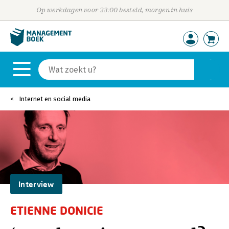
Op werkdagen voor 23:00 besteld, morgen in huis
Internet en social media
Interview
ETIENNE DONICIE