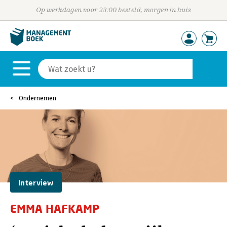
Op werkdagen voor 23:00 besteld, morgen in huis
Ondernemen
Interview
EMMA HAFKAMP