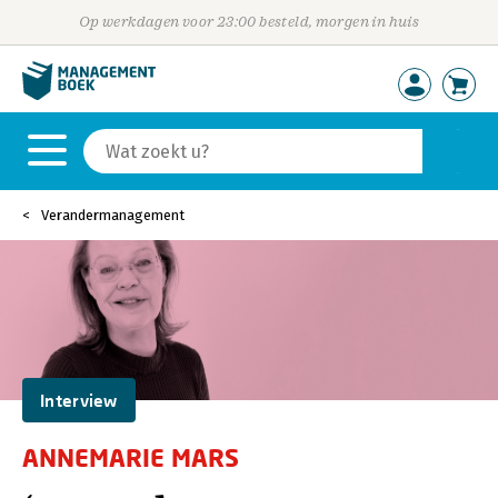
Op werkdagen voor 23:00 besteld, morgen in huis
Verandermanagement
Interview
ANNEMARIE MARS