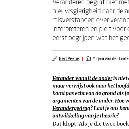
Veranderen begint niet me
nieuwsgierigheid naar de 
misverstanden over verand
interpreteren en pleit voo
eerst begrijpen wat het ge
Bert Peene
|
Mirjam van der Lind
Verander vanuit de ander
is niet
maar verwijst ook naar het hoof
komt pas echt van de grond als j
argumenten van de ander. Hoe ver
Verandergedrag
? Laat je ons k
ontwikkeling van je theorie?
Dat klopt. Als je die twee boe