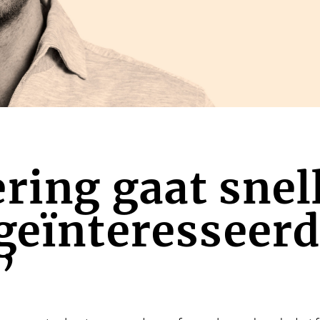
ring gaat snell
geïnteresseerd
’