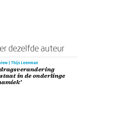
er dezelfde auteur
view | Thijs Leenman
edragsverandering
staat in de onderlinge
namiek’