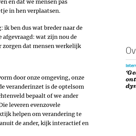
eren en dat we mensen pas
tje in hen verplaatsen.
: ik ben dus wat breder naar de
 afgevraagd: wat zijn nou de
or zorgen dat mensen werkelijk
Ov
Inter
‘G
gt vorm door onze omgeving, onze
ont
dy
 de veranderinzet is de optelsom
chtenveld bepaalt of we ander
Die leveren evenzovele
aktijk helpen om verandering te
vanuit de ander, kijk interactief en