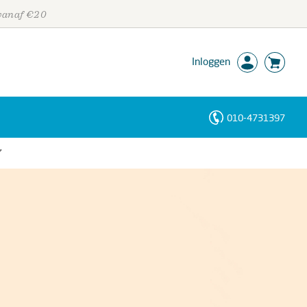
 vanaf €20
Inloggen
010-4731397
Personen
’
Trefwoorden