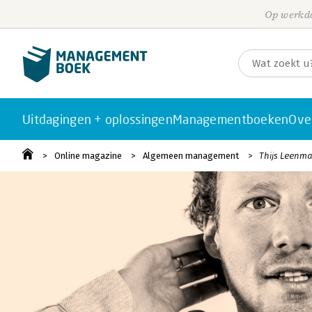
Op werkda
Uitdagingen + oplossingen
Managementboeken
Ove
Online magazine
Algemeen management
Thijs Leenma