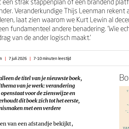
t een strak stappenplan of een brandend plat
ander. Veranderkundige Thijs Leenman rekent 
eren, laat zien waarom we Kurt Lewin al dece
r een fundamenteel andere benadering. 'Wie ec
drag van de ander logisch maakt.'
en
|
7 juli 2026
|
7-10 minuten leestijd
Boe
 alleen de titel van je nieuwste boek,
dthema van je werk: verandering
e openstaat voor de zienswijze en
houdt dit boek zich tot het eerste,
ennismaken met een verdere
ken van een afstandje bekijkt,