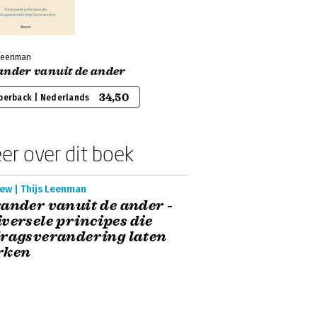
 Leenman
ander vanuit de ander
34,50
perback | Nederlands
er over dit boek
ew | Thijs Leenman
ander vanuit de ander -
versele principes die
ragsverandering laten
rken