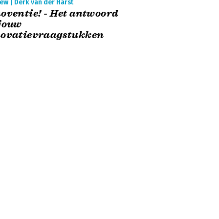
ew | Derk van der Harst
oventie! - Het antwoord
jouw
novatievraagstukken