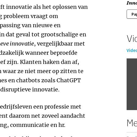
Inn
ft innovatie als het oplossen van
Pa
g probleem vraagt om
epassing van nieuwe en
n dat geval tot grootschalige en
Vi
ieve innovatie
, vergelijkbaar met
Vide
odzakelijk wanneer beproefde
ef zijn. Klanten haken dan af,
waar ze niet meer op zitten te
es en chatbots zoals ChatGPT
disruptieve innovatie.
edrijfsleven een professie met
ient daarom net zoveel aandacht
Me
ing, communicatie en hr.