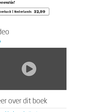
oventie!
32,99
perback | Nederlands
deo
o
er over dit boek