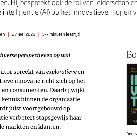
en. Hij bespreekt ook de rol van leiderschap e
le intelligentie (AI) op het innovatievermogen 
den
|
27 mei 2026
|
5-7 minuten leestijd
Boe
iverse perspectieven op wat
itor spreekt van
exploratieve
en
tieve innovatie richt zich op het
 en consumenten. Daarbij wijkt
 kennis binnen de organisatie.
ordt juist voortgebouwd op
tie verbetert stapsgewijs haar
de markten en klanten.
Derk 