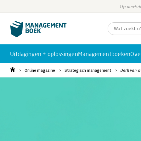
Op werkda
Uitdagingen + oplossingen
Managementboeken
Ove
Online magazine
Strategisch management
Derk van de