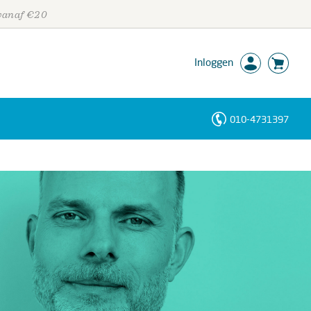
 vanaf €20
Inloggen
010-4731397
Personen
Trefwoorden