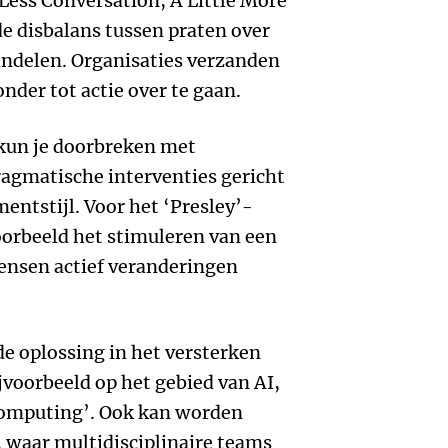
 Less Conversation, A Little More
 de disbalans tussen praten over
andelen. Organisaties verzanden
onder tot actie over te gaan.
kun je doorbreken met
agmatische interventies gericht
entstijl. Voor het ‘Presley’-
oorbeeld het stimuleren van een
ensen actief veranderingen
de oplossing in het versterken
jvoorbeeld op het gebied van AI,
 computing’. Ook kan worden
, waar multidisciplinaire teams