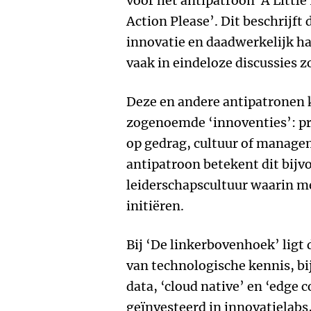
voor het antipatroon ‘A Little
Action Please’. Dit beschrijft
innovatie en daadwerkelijk h
vaak in eindeloze discussies z
Deze en andere antipatronen 
zogenoemde ‘innoventies’: pr
op gedrag, cultuur of managem
antipatroon betekent dit bijv
leiderschapscultuur waarin m
initiëren.
Bij ‘De linkerbovenhoek’ ligt 
van technologische kennis, bi
data, ‘cloud native’ en ‘edge
geïnvesteerd in innovatielabs