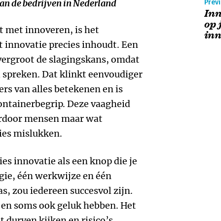
an de bedrijven in Nederland
Previ
Inn
op 
t met innoveren, is het
in
t innovatie precies inhoudt. Een
vergroot de slagingskans, omdat
l spreken. Dat klinkt eenvoudiger
ers van alles betekenen en is
ontainerbegrip. Deze vaagheid
aardoor mensen maar wat
ies mislukken.
es innovatie als een knop die je
egie, één werkwijze en één
s, zou iedereen succesvol zijn.
n en soms ook geluk hebben. Het
 durven kijken en risico’s