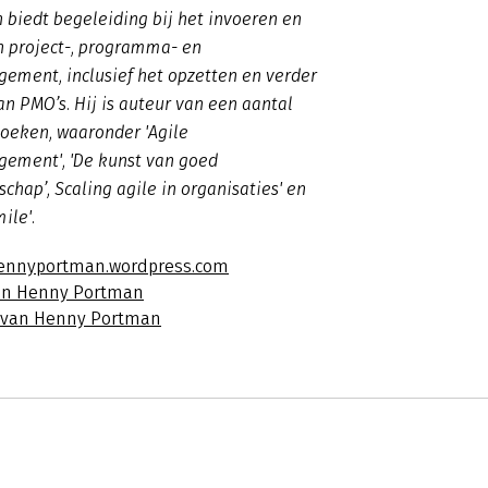
 biedt begeleiding bij het invoeren en
n project-, programma- en
ement, inclusief het opzetten en verder
n PMO’s. Hij is auteur van een aantal
eken, waaronder 'Agile
gement', 'De kunst van goed
chap’, Scaling agile in organisaties' en
mile'.
hennyportman.wordpress.com
van Henny Portman
s van Henny Portman