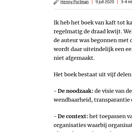
Henny Portman
|
9 juli 2020
|
3-4 mi
Ik heb het boek van kaft tot k
regelmatig de draad kwijt. We
de auteur was begonnen met de
wordt daar uiteindelijk een e
niet afgemaakt.
Het boek bestaat uit vijf delen
-
De noodzaak:
de visie van d
wendbaarheid, transparanti
-
De context:
het toepassen v
organisaties waarbij organisa