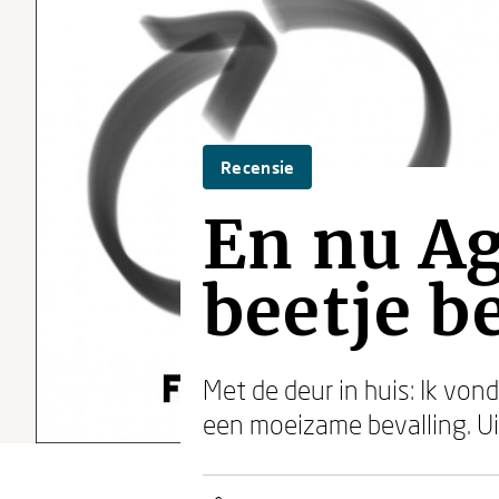
Recensie
En nu Ag
beetje b
Met de deur in huis: Ik vo
een moeizame bevalling. Uit