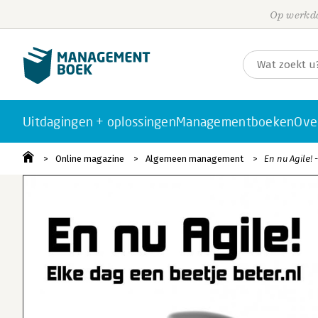
Op werkda
Uitdagingen + oplossingen
Managementboeken
Ove
Online magazine
Algemeen management
En nu Agile! 