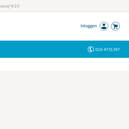
 vanaf €20
Inloggen
010-4731397
Personen
Trefwoorden