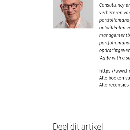
Consultancy en
verbeteren va
portfoliomanag
ontwikkelen va
managementbo
portfoliomana
opdrachtgevers
'Agile with a s
https://www.
Alle boeken 
Alle recensie
Deel dit artikel