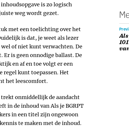
de inhoudsopgave is zo logisch
Me
 juiste weg wordt gezet.
tuk met een toelichting over het
Prev
Als
delijk is dat, je weet als lezer
101
k wel of niet kunt verwachten. De
van
t. Er is geen onnodige ballast. De
ijk en af en toe volgt er een
e regel kunt toepassen. Het
nt het leescomfort.
trekt onmiddellijk de aandacht
eft in de inhoud van Als je BGRPT
ers in een titel zijn ongewoon
kennis te maken met de inhoud.