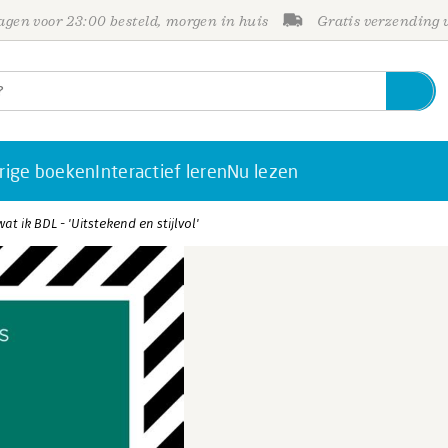
gen voor 23:00 besteld, morgen in huis
Gratis verzending
rige boeken
Interactief leren
Nu lezen
wat ik BDL - 'Uitstekend en stijlvol'