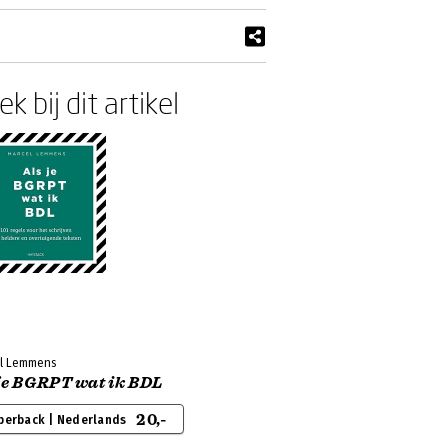
k bij dit artikel
l Lemmens
 je BGRPT wat ik BDL
20,-
perback | Nederlands