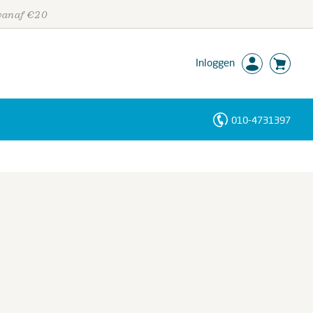
 vanaf €20
Inloggen
010-4731397
Personen
Trefwoorden