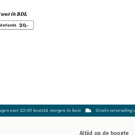
 wat ik BDL
20,-
ederlands
gen voor 23:00 besteld, morgen in huis
Gratis verzending
Altijd op de hoogte