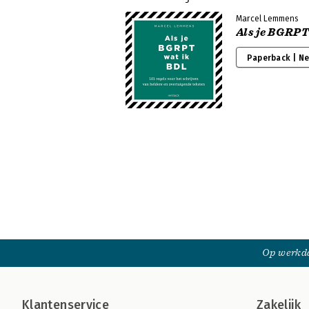
Marcel Lemmens
Als je BGRPT
Paperback | N
Op werkda
Klantenservice
Zakelijk