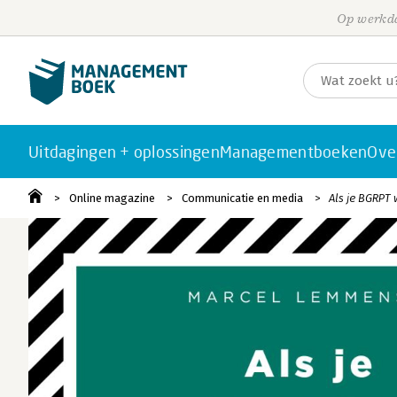
Op werkda
Uitdagingen + oplossingen
Managementboeken
Ove
Online magazine
Communicatie en media
Als je BGRPT 