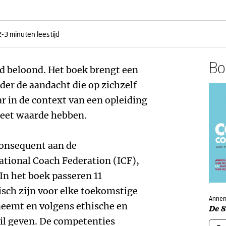
2-3 minuten leestijd
Boe
id beloond. Het boek brengt een
er de aandacht die op zichzelf
 in de context van een opleiding
reet waarde hebben.
consequent aan de
ational Coach Federation (ICF),
 In het boek passeren 11
isch zijn voor elke toekomstige
Annem
 neemt en volgens ethische en
De 
l geven. De competenties