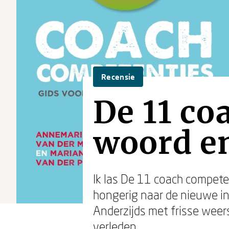
Recensie
De 11 co
woord e
Ik las De 11 coach competen
hongerig naar de nieuwe in
Anderzijds met frisse weers
verleden.