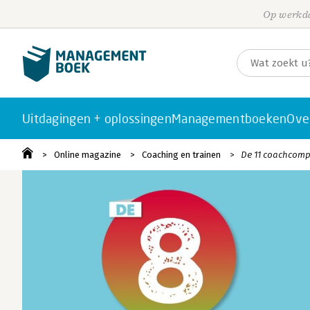
Op werkda
Uitdagingen + oplossingen
Managementboeken
Ove
Online magazine
Coaching en trainen
De 11 coachcomp