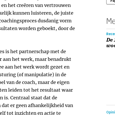
Pa
 en het creëren van vertrouwen
elijk kunnen luisteren, de juiste
Me
 coachingsproces dusdanig vorm
sultaten worden geboekt, door de
Recen
De 
woo
es is het partnerschap met de
ar aan het werk, maar benadrukt
e aan het werk wordt gezet en
sturing (of manipulatie) in de
oel van de coach, maar de eigen
en leiden tot het resultaat waar
 is. Centraal staat dat de
n dat er geen afhankelijkheid van
elf tot inzichten en actie te
Opin