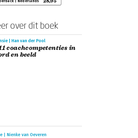
28,95
perback | Nederlands
er over dit boek
sie | Han van der Pool
11 coachcompetenties in
rd en beeld
ie | Nienke van Oeveren