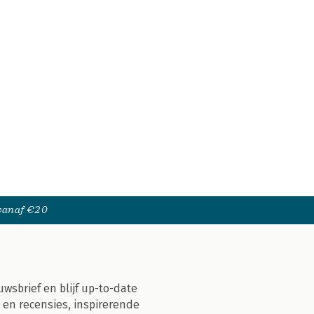
 vanaf €20
uwsbrief en blijf up-to-date
 en recensies, inspirerende