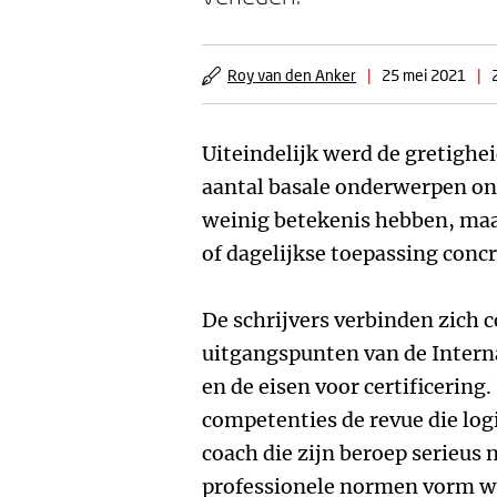
Roy van den Anker
|
25 mei 2021
|
Uiteindelijk werd de gretighe
aantal basale onderwerpen ond
weinig betekenis hebben, maar
of dagelijkse toepassing conc
De schrijvers verbinden zich 
uitgangspunten van de Intern
en de eisen voor certificering.
competenties de revue die log
coach die zijn beroep serieus
professionele normen vorm wi