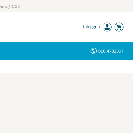
 vanaf €20
Inloggen
010-4731397
Personen
Trefwoorden