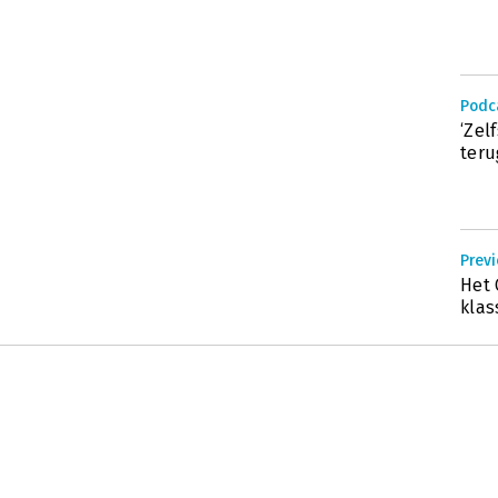
Podc
‘Zel
teru
Previ
Het 
klas