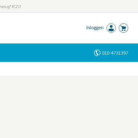
 vanaf €20
Inloggen
010-4731397
Personen
Trefwoorden