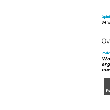
Opini
De w
Ov
Podc
‘Ho
org
men
Po