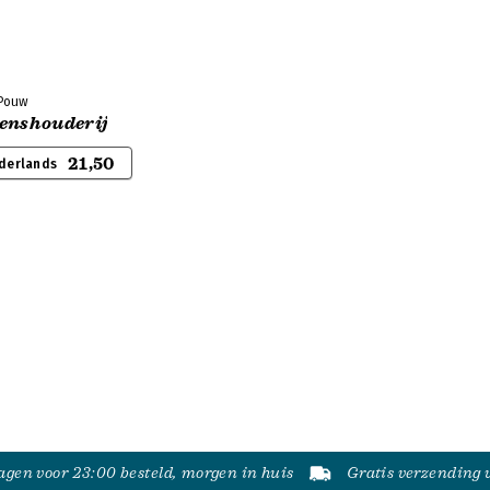
 Pouw
menshouderij
21,50
derlands
gen voor 23:00 besteld, morgen in huis
Gratis verzending