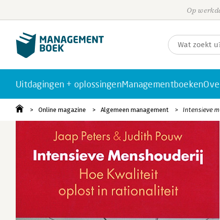
Op werkda
Uitdagingen + oplossingen
Managementboeken
Ove
Online magazine
Algemeen management
Intensieve m