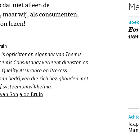
Me
 dat niet alleen de
, maar wij, als consumenten,
Boeke
on lezen!
Ee
van
ruin
 is oprichter en eigenaar van Themis
hemis Consultancy verleent diensten op
 Quality Assurance en Process
an bedrijven die zich bezighouden met
of systeemontwikkeling.
 van Sonja de Bruin
Achte
Jaap
Man