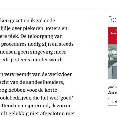
Boe
ken gezet en ik zal er de
jdje over piekeren. Peters en
ere plek. De teloorgang van
rocedures nodig zijn en steeds
 mensen geen zingeving meer
bedrijf steeds minder wordt.
 vervreemdt van de werkvloer
acht van de aandeelhouders,
Jaap P
oog hebben voor de korte
Int
ook bedrijven die het wel 'goed'
Ge
effend en inspirerend; ik zou er
rdt gelukkig niet afgesloten met