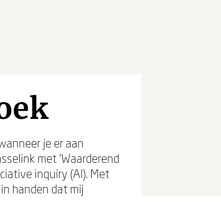
oek
wanneer je er aan
asselink met 'Waarderend
ative inquiry (AI). Met
in handen dat mij