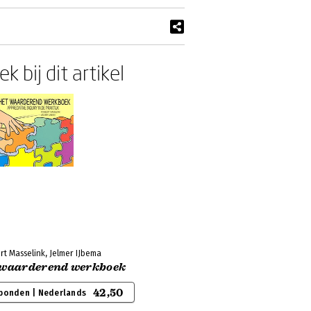
k bij dit artikel
t Masselink, Jelmer IJbema
 waarderend werkboek
42,50
bonden | Nederlands