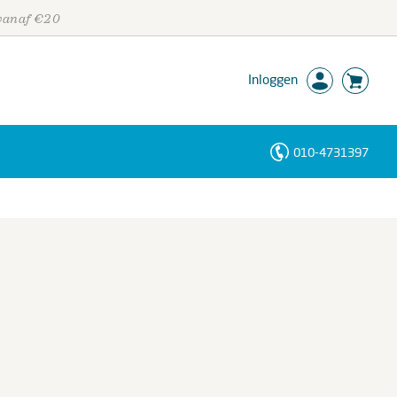
 vanaf €20
Inloggen
010-4731397
Personen
Trefwoorden