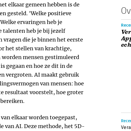
met elkaar gemeen hebben is de
Ov
en gesteld. 'Welke positieve
 'Welke ervaringen heb je
Recen
 talenten heb je bij jezelf
Ve
App
n vragen die je binnen het eerste
ech
r het stellen van krachtige,
en worden mensen gestimuleerd
is gegaan en hoe ze dit in de
en vergroten. AI maakt gebruik
ellingsvermogen van mensen: hoe
e resultaat voorstelt, hoe groter
l bereiken.
s van elkaar worden toegepast,
Recen
de van AI. Deze methode, het 5D-
Vera