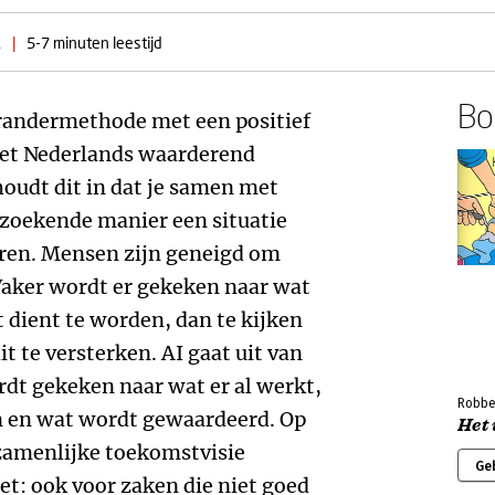
1
|
5-7 minuten leestijd
Boe
erandermethode met een positief
het Nederlands waarderend
oudt dit in dat je samen met
zoekende manier een situatie
eren. Mensen zijn geneigd om
 Vaker wordt er gekeken naar wat
 dient te worden, dan te kijken
t te versterken. AI gaat uit van
rdt gekeken naar wat er al werkt,
Robber
n en wat wordt gewaardeerd. Op
Het
ezamenlijke toekomstvisie
Ge
iet: ook voor zaken die niet goed