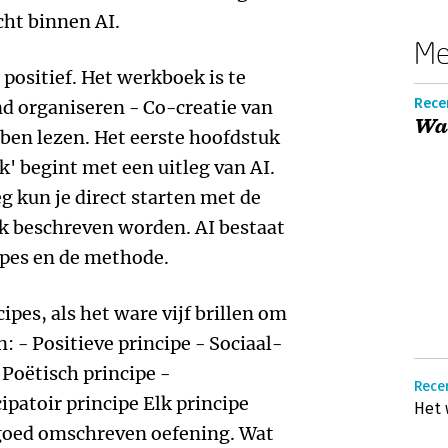
cht binnen AI.
Me
positief. Het werkboek is te
Recen
d organiseren - Co-creatie van
Wa
ben lezen. Het eerste hoofdstuk
 begint met een uitleg van AI.
eg kun je direct starten met de
ek beschreven worden. AI bestaat
ipes en de methode.
cipes, als het ware vijf brillen om
: - Positieve principe - Sociaal-
 Poëtisch principe -
Recen
ipatoir principe Elk principe
Het
 goed omschreven oefening. Wat