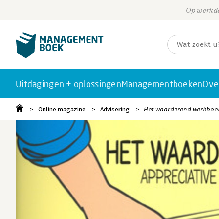
Op werkda
Uitdagingen + oplossingen
Managementboeken
Ove
Online magazine
Advisering
Het waarderend werkboe