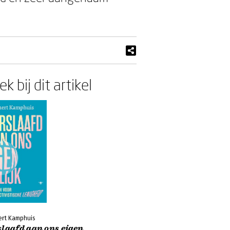
k bij dit artikel
rt Kamphuis
slaafd aan ons eigen