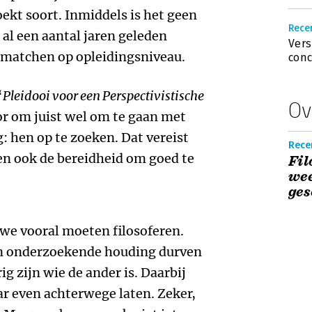
oekt soort. Inmiddels is het geen
Rece
al een aantal jaren geleden
Vers
 matchen op opleidingsniveau.
conc
‘
Pleidooi voor een Perspectivistische
Ov
or om juist wel om te gaan met
 hen op te zoeken. Dat vereist
Recen
en ook de bereidheid om goed te
Fil
wee
ges
e vooral moeten filosoferen.
 een onderzoekende houding durven
g zijn wie de ander is. Daarbij
 even achterwege laten. Zeker,