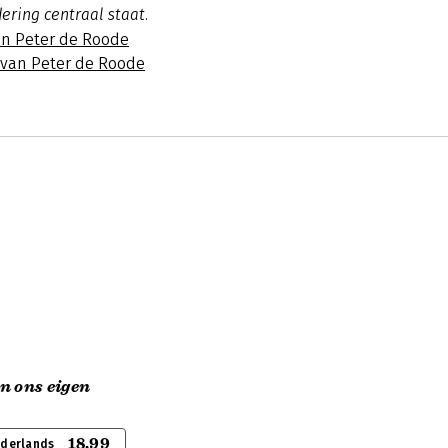
ering centraal staat.
an Peter de Roode
s van Peter de Roode
n ons eigen
18,99
ederlands