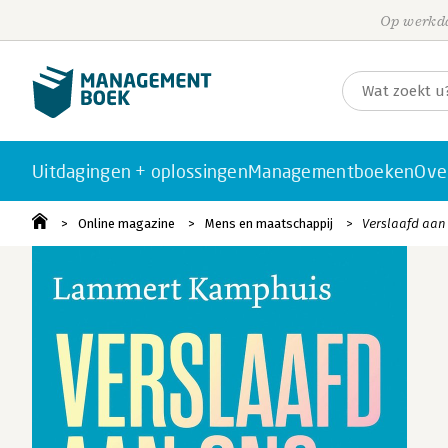
Op werkda
Uitdagingen + oplossingen
Managementboeken
Ove
Online magazine
Mens en maatschappij
Verslaafd aan