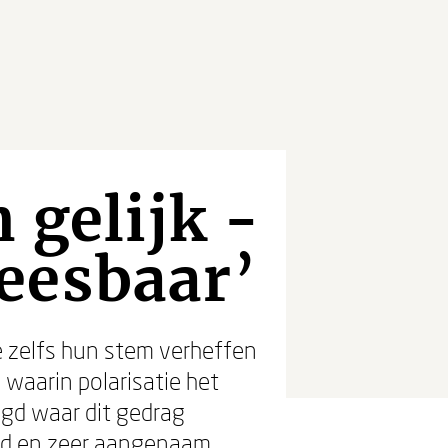
 gelijk -
eesbaar’
e zelfs hun stem verheffen
 waarin polarisatie het
legd waar dit gedrag
wd en zeer aangenaam