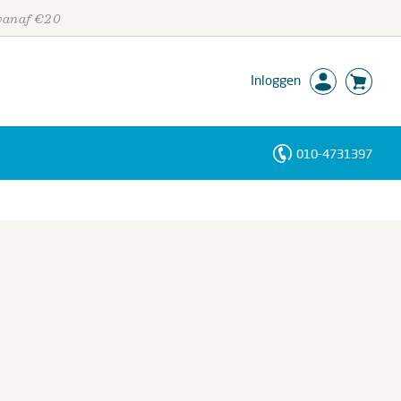
 vanaf €20
Inloggen
010-4731397
Personen
Trefwoorden