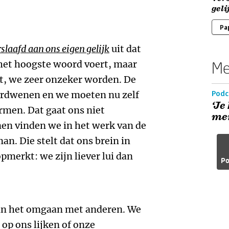
geli
Pa
slaafd aan ons eigen gelijk
uit dat
r het hoogste woord voert, maar
Me
t, we zeer onzeker worden. De
erdwenen en we moeten nu zelf
Podc
‘Je
rmen. Dat gaat ons niet
men
nen vinden we in het werk van de
. Die stelt dat ons brein in
 opmerkt: we zijn liever lui dan
Po
g in het omgaan met anderen. We
op ons lijken of onze