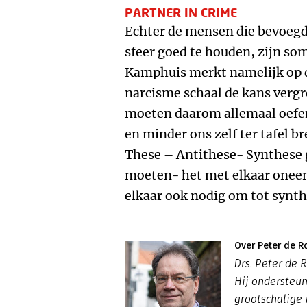
PARTNER IN CRIME
Echter de mensen die bevoegd
sfeer goed te houden, zijn som
Kamphuis merkt namelijk op d
narcisme schaal de kans verg
moeten daarom allemaal oefen
en minder ons zelf ter tafel b
These – Antithese- Synthese
moeten- het met elkaar onee
elkaar ook nodig om tot synt
Over Peter de R
Drs. Peter de R
Hij ondersteun
grootschalige