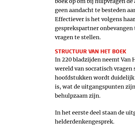
boek op om bij hulpvragen de 
geen aandacht te besteden aa
Effectiever is het volgens ha
gesprekspartner onbevangen t
vragen te stellen.
STRUCTUUR VAN HET BOEK
In 220 bladzijden neemt Van H
wereld van socratisch vragen s
hoofdstukken wordt duidelijk
is, wat de uitgangspunten zij
behulpzaam zijn.
In het eerste deel staan de u
helderdenkengesprek.