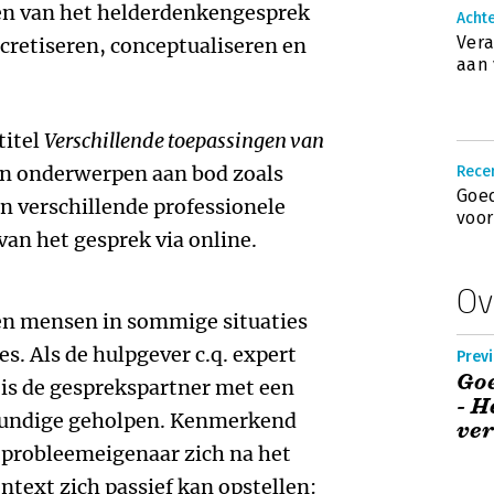
en van het helderdenkengesprek
Achte
Vera
ncretiseren, conceptualiseren en
aan
titel
Verschillende toepassingen van
n onderwerpen aan bod zoals
Recen
Goed
n verschillende professionele
voor
van het gesprek via online.
Ov
en mensen in sommige situaties
es. Als de hulpgever c.q. expert
Previ
Go
 is de gesprekspartner met een
- H
skundige geholpen. Kenmerkend
ve
e probleemeigenaar zich na het
ntext zich passief kan opstellen: