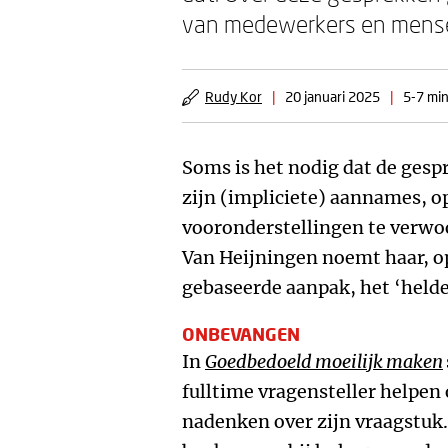
van medewerkers en mensen
Rudy Kor
|
20 januari 2025
|
5-7 min
Soms is het nodig dat de ges
zijn (impliciete) aannames, o
vooronderstellingen te verwo
Van Heijningen noemt haar, o
gebaseerde aanpak, het ‘held
ONBEVANGEN
In
Goedbedoeld moeilijk maken
fulltime vragensteller helpen
nadenken over zijn vraagstuk.