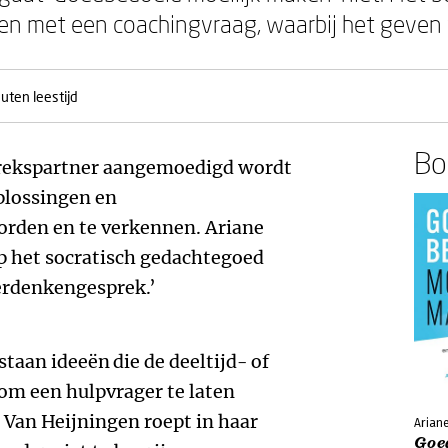
 met een coachingvraag, waarbij het geven v
uten leestijd
Boe
prekspartner aangemoedigd wordt
plossingen en
orden en te verkennen. Ariane
p het socratisch gedachtegoed
erdenkengesprek.’
staan ideeën
die de deeltijd- of
 om een hulpvrager te laten
 Van Heijningen roept in haar
Arian
Goe