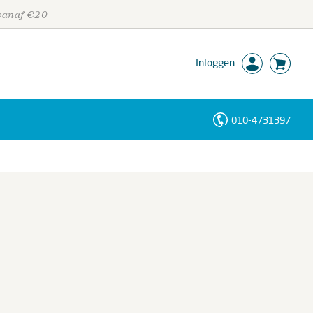
 vanaf €20
Inloggen
010-4731397
Personen
Trefwoorden