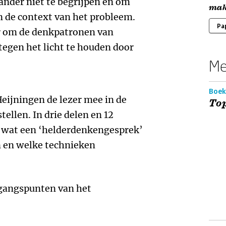
ander niet te begrijpen en om
mak
n de context van het probleem.
Pa
ar om de denkpatronen van
egen het licht te houden door
Me
Boek
eijningen de lezer mee in de
Top
tellen. In drie delen en 12
 wat een ‘helderdenkengesprek’
n en welke technieken
itgangspunten van het