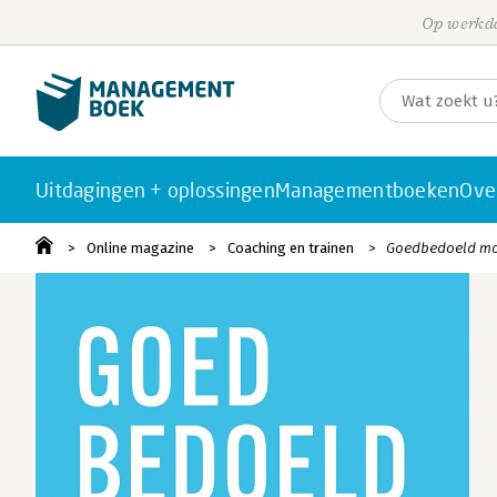
Op werkda
Uitdagingen + oplossingen
Managementboeken
Ove
Online magazine
Coaching en trainen
Goedbedoeld moe