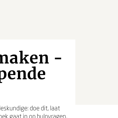
 maken -
lpende
skundige: doe dit, laat
oek gaat in op hulpvragen,