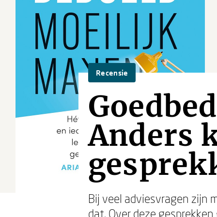
Recensie
Goedbed
Anders k
gesprek
Bij veel adviesvragen zijn
dat. Over deze gesprekken 