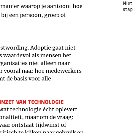
Niet
de manier waarop je aantoont hoe
stap
 bij een persoon, groep of
stwording. Adoptie gaat niet
as waardevol als mensen het
anisaties niet alleen naar
r vooral naar hoe medewerkers
mt de basis voor alle
 INZET VAN TECHNOLOGIE
wat technologie écht oplevert.
onaliteit, maar om de vraag:
aar ontstaat tijdwinst of
itisch te kijken naar gebruik en