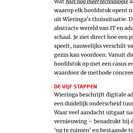
Wat
Niet nóg meer technologie
a
waarop elk hoofdstuk opent m
uit Wieringa’s thuissituatie. 
abstracte wereld van IT en ad
schaal. Je ziet direct hoe een 
speelt, nauwelijks verschilt v
gezin kan voordoen. Vanuit di
hoofdstuk op met een casus e
waardoor de methode concree
DE VIJF STAPPEN
Wieringa beschrijft digitale a
een duidelijk onderscheid tus
Waar veel aandacht uitgaat na
vernieuwing – benadrukt hij d
‘op te ruimen’ en bestaande t