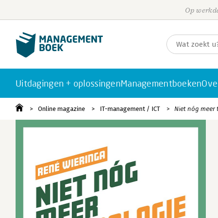
Op werkda
Uitdagingen + oplossingen
Managementboeken
Ove
Online magazine
IT-management / ICT
Niet nóg meer 