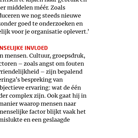
der middelen méér. Zoals
oduceren we nog steeds nieuwe
, zonder goed te onderzoeken en
jk voor je organisatie oplevert.’
NSELIJKE INVLOED
an mensen. Cultuur, groepsdruk,
ctoren – zoals angst om fouten
riendelijkheid – zijn bepalend
ieringa’s bespreking van
bjectieve ervaring: wat de één
der complex zijn. Ook gaat hij in
e manier waarop mensen naar
 menselijke factor blijkt vaak het
mislukte en een geslaagde