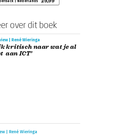
29,99
perback | Nederlands
er over dit boek
view | René Wieringa
jk kritisch naar wat je al
t aan ICT’
iew | René Wieringa