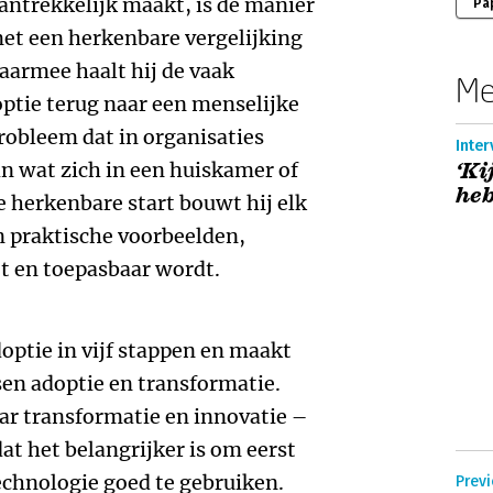
antrekkelijk maakt, is de manier
Pa
et een herkenbare vergelijking
Daarmee haalt hij de vaak
Me
optie terug naar een menselijke
probleem dat in organisaties
Inter
an wat zich in een huiskamer of
‘Ki
heb
e herkenbare start bouwt hij elk
n praktische voorbeelden,
t en toepasbaar wordt.
doptie in vijf stappen en maakt
sen adoptie en transformatie.
ar transformatie en innovatie –
at het belangrijker is om eerst
echnologie goed te gebruiken.
Prev