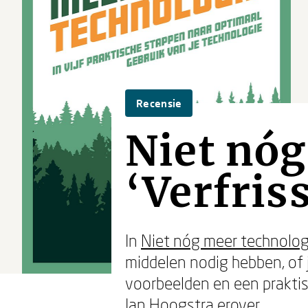
Recensie
Niet nóg
‘Verfris
In
Niet nóg meer technolog
middelen nodig hebben, of 
voorbeelden en een praktisc
Jan Hoogstra erover.