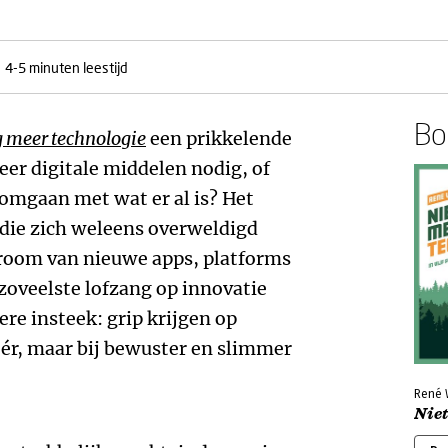
4-5 minuten leestijd
Boe
g meer technologie
een prikkelende
er digitale middelen nodig, of
omgaan met wat er al is? Het
 die zich weleens overweldigd
troom van nieuwe apps, platforms
 zoveelste lofzang op innovatie
re insteek: grip krijgen op
éér, maar bij bewuster en slimmer
René 
Niet