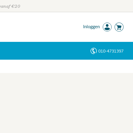
 vanaf €20
Inloggen
010-4731397
Personen
Trefwoorden