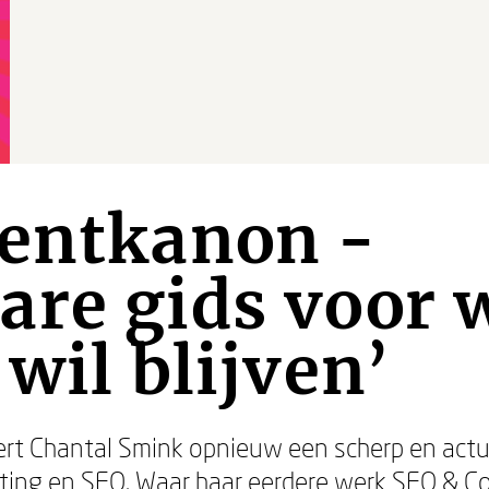
tentkanon -
re gids voor 
 wil blijven’
ert Chantal Smink opnieuw een scherp en actu
ting en SEO. Waar haar eerdere werk SEO & Co