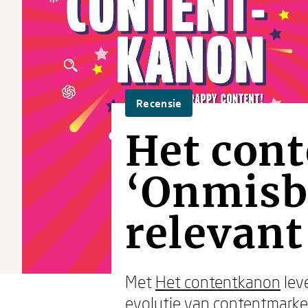
Recensie
Het con
‘Onmisba
relevant
Met
Het contentkanon
lev
evolutie van contentmarke