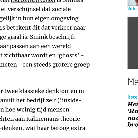
et verschijnsel dat sociale
Vide
gelijk in hun eigen omgeving
s betekent dit dat verkeer naar
ge graal is. Smink beschrijft
 aanpassen aan een wereld
 zichtbaar wordt en ‘ghosts’ -
meten - een steeds grotere groep
Me
 twee klassieke denkfouten in
Recen
nuit het bedrijf zelf (‘inside-
Het
en hoe weinig tijd mensen
‘Ha
naa
ichten aan Kahnemans theorie
bre
-denken, wat haar betoog extra