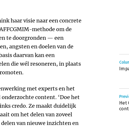
ink haar visie naar een concrete
 QPAFFCGMIM-methode om de
ten te doorgronden — een
en, angsten en doelen van de
 basis daarvan kan een
Colum
len die wél resoneren, in plaats
Imp
promoten.
menwerking met experts en het
d onderzochte content. ‘Doe het
Previ
Het 
minks credo. Ze maakt duidelijk
cont
raait om het delen van zoveel
 delen van nieuwe inzichten en