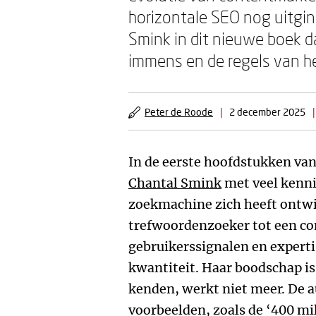
horizontale SEO nog uitgin
Smink in dit nieuwe boek da
immens en de regels van het
Peter de Roode
|
2 december 2025
|
In de eerste hoofdstukken va
Chantal Smink
met veel kenni
zoekmachine zich heeft ontwi
trefwoordenzoeker tot een c
gebruikerssignalen en experti
kwantiteit. Haar boodschap is
kenden, werkt niet meer. De 
voorbeelden, zoals de ‘400 mil