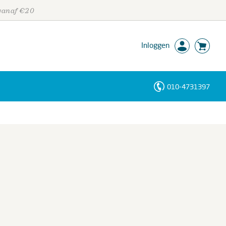
 vanaf €20
Inloggen
010-4731397
Personen
Trefwoorden