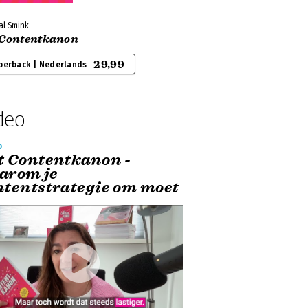
al Smink
 Contentkanon
29,99
perback | Nederlands
deo
o
t Contentkanon -
arom je
ntentstrategie om moet