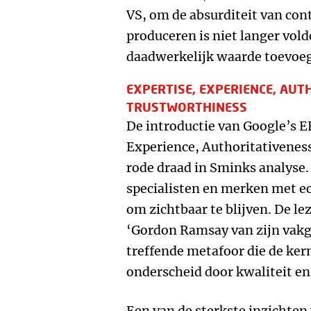
VS, om de absurditeit van conte
produceren is niet langer vol
daadwerkelijk waarde toevoeg
EXPERTISE, EXPERIENCE, AUT
TRUSTWORTHINESS
De introductie van Google’s E
Experience, Authoritativenes
rode draad in Sminks analyse.
specialisten en merken met e
om zichtbaar te blijven. De l
‘Gordon Ramsay van zijn vak
treffende metafoor die de ker
onderscheid door kwaliteit e
Een van de sterkste inzichten