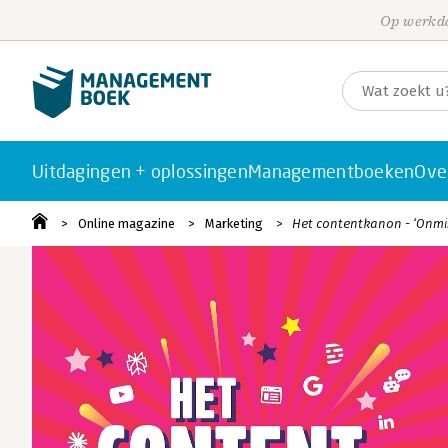
Op werkda
Uitdagingen + oplossingen
Managementboeken
Ove
Online magazine
Marketing
Het contentkanon - ‘Onmisb