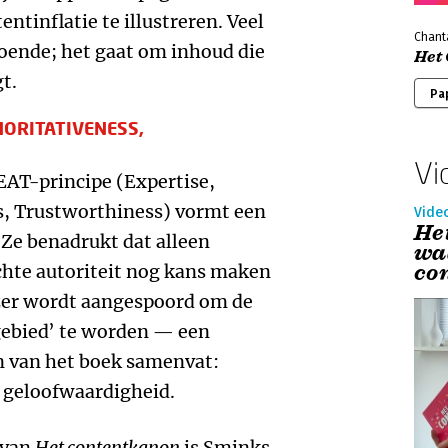
ntinflatie te illustreren. Veel
Chant
doende; het gaat om inhoud die
Het
t.
Pa
HORITATIVENESS,
Vi
EAT-principe (Expertise,
s, Trustworthiness) vormt een
Vide
He
 Ze benadrukt dat alleen
wa
co
chte autoriteit nog kans maken
ezer wordt aangespoord om de
gebied’ te worden — een
n van het boek samenvat:
n geloofwaardigheid.
 van
Het contentkanon
is Sminks