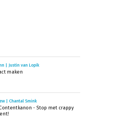
n | Justin van Lopik
act maken
ew | Chantal Smink
Contentkanon - Stop met crappy
ent!