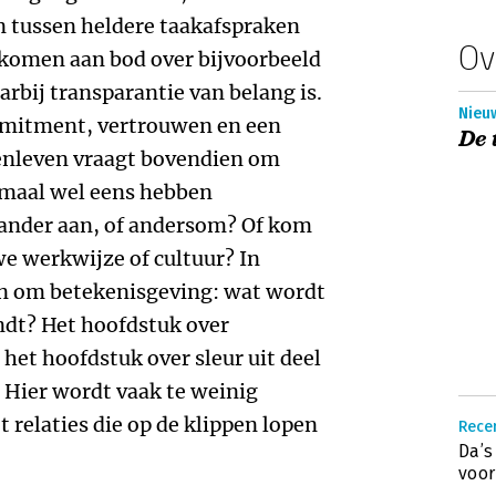
 tussen heldere taakafspraken
Ov
n komen aan bod over bijvoorbeeld
bij transparantie van belang is.
Nieuw
ommitment, vertrouwen en een
De 
enleven vraagt bovendien om
emaal wel eens hebben
 ander aan, of andersom? Of kom
we werkwijze of cultuur? In
dan om betekenisgeving: wat wordt
ndt? Het hoofdstuk over
et hoofdstuk over sleur uit deel
 Hier wordt vaak te weinig
relaties die op de klippen lopen
Recen
Da’s
voor