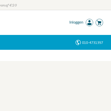
 vanaf €20
Inloggen
010-4731397
Personen
Trefwoorden