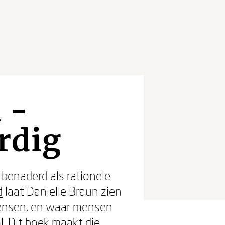
 -
rdig
benaderd als rationele
d
laat Danielle Braun zien
mensen, en waar mensen
l. Dit boek maakt die