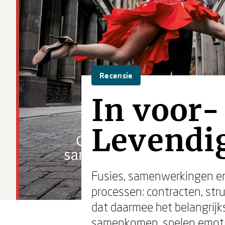
Recensie
In voor-
Levendi
Fusies, samenwerkingen en
processen: contracten, str
dat daarmee het belangrij
samenkomen, spelen emoties,