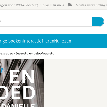
gen voor 23:00 besteld, morgen in huis
Gratis verzending
rige boeken
Interactief leren
Nu lezen
egenspoed - Levendig en geloofwaardig