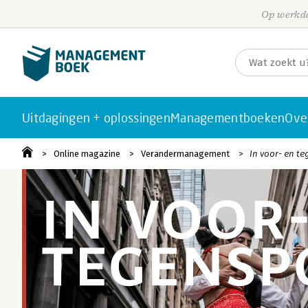
Op werkda
Uitdagingen + oplossingen
Managementboeken
Ove
Online magazine
Verandermanagement
In voor- en t