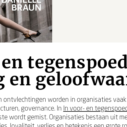
 en tegenspoed
g en geloofwaa
 ontvlechtingen worden in organisaties vaak 
ucturen, governance. In
In voor- en tegenspoe
kste wordt gemist. Organisaties bestaan uit 
 loyaliteit, verlies en betekenis een grote ro