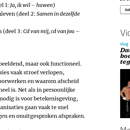
l 1:
Ja, ik wil – huwen
)
Ge
even (deel 2:
Samen in dezelfde
Vi
 (deel 3:
Cd van mij, cd van jou –
Vlog
Da
boe
te
n beeldend, maar ook functioneel.
ies vaak stroef verlopen,
doorwerken en waarom afscheid
el is. Net als in persoonlijke
t nodig is voor betekenisgeving,
anisaties gaan vaak te snel
gen en onuitgesproken afspraken.