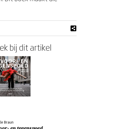
k bij dit artikel
lle Braun
oor- en tegenspoed