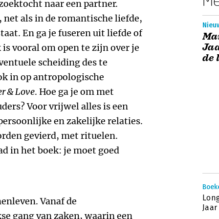
Me
 zoektocht naar een partner.
 net als in de romantische liefde,
Nieuw
at. En ga je fuseren uit liefde of
Ma
Jaa
 is vooral om open te zijn over je
de 
entuele scheiding des te
 ook in op antropologische
r & Love
. Hoe ga je om met
ers? Voor vrijwel alles is een
ersoonlijke en zakelijke relaties.
rden gevierd, met rituelen.
d in het boek: je moet goed
Boek
Lon
menleven. Vanaf de
Jaar
kse gang van zaken, waarin een