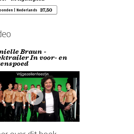
37,50
bonden | Nederlands
deo
nielle Braun -
ktrailer In voor- en
genspoed