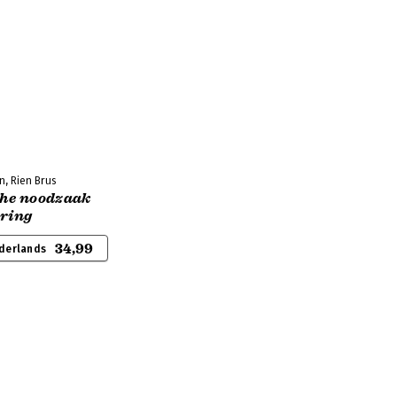
n, Rien Brus
che noodzaak
 ring
34,99
derlands