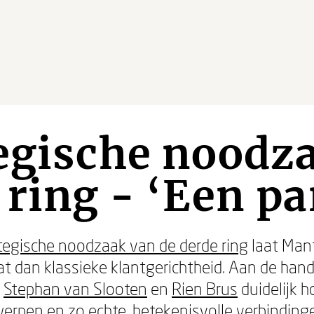
egische noodz
 ring - ‘Een pa
tegische noodzaak van de derde ring
laat Man
at dan klassieke klantgerichtheid. Aan de ha
n
Stephan van Slooten
en
Rien Brus
duidelijk 
rpen en zo echte, betekenisvolle verbindinge