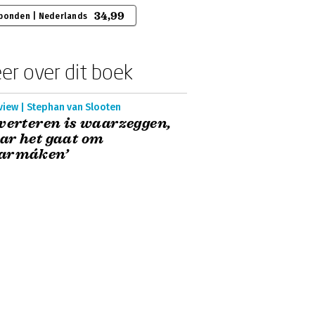
34,99
bonden | Nederlands
er over dit boek
view | Stephan van Slooten
verteren is waarzeggen,
ar het gaat om
armáken’