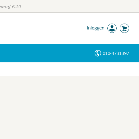
 vanaf €20
Inloggen
010-4731397
Personen
Trefwoorden