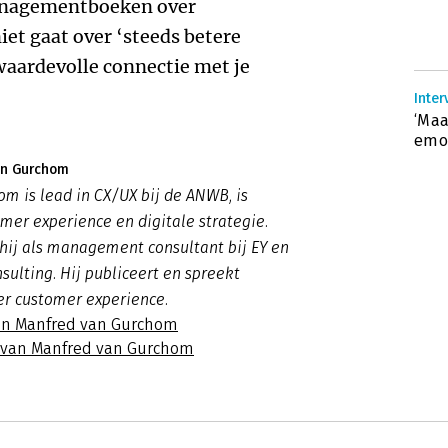
managementboeken over
iet gaat over ‘steeds betere
waardevolle connectie met je
Inter
‘Maa
emo
an Gurchom
m is lead in CX/UX bij de ANWB, is
omer experience en digitale strategie.
hij als management consultant bij EY en
ulting. Hij publiceert en spreekt
er customer experience.
an Manfred van Gurchom
s van Manfred van Gurchom