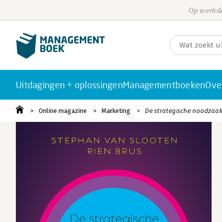
Op werkda
Uitdagingen + oplossingen
Managementboeken
Ove
Online magazine
Marketing
De strategische noodzaak v