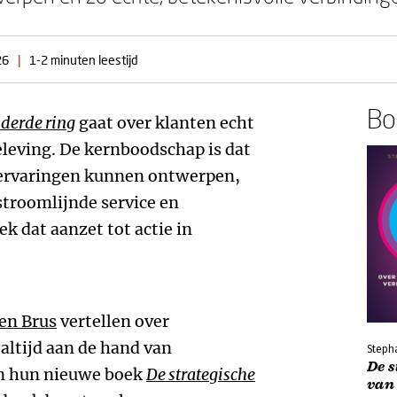
26
|
1-2 minuten leestijd
Boe
 derde ring
gaat over klanten echt
leving. De kernboodschap is dat
tervaringen kunnen ontwerpen,
stroomlijnde service en
k dat aanzet tot actie in
en Brus
vertellen over
 altijd aan de hand van
Stepha
De 
in hun nieuwe boek
De strategische
van 