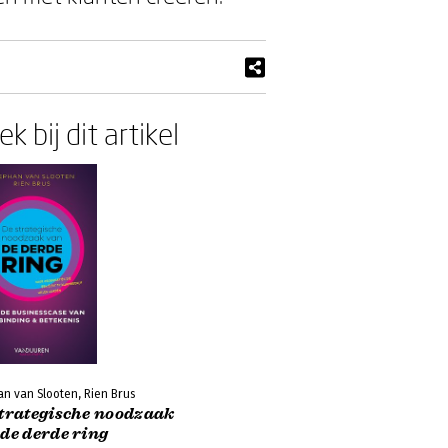
k bij dit artikel
n van Slooten, Rien Brus
strategische noodzaak
de derde ring