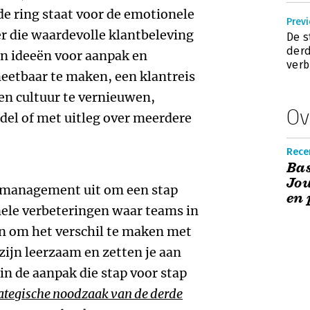
de ring staat voor de emotionele
Previ
r die waardevolle klantbeleving
De s
derd
van ideeën voor aanpak en
verb
eetbaar te maken, een klantreis
en cultuur te vernieuwen,
Ov
del of met uitleg over meerdere
Recen
Ba
Jou
n management uit om een stap
en 
nele verbeteringen waar teams in
en om het verschil te maken met
zijn leerzaam en zetten je aan
in de aanpak die stap voor stap
rategische noodzaak van de derde