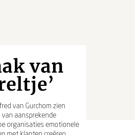
aak van
reltje’
fred van Gurchom zien
nd van aansprekende
hoe organisaties emotionele
n met klanten creëren.