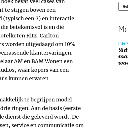
t boek bevat veel cases van
Ge
it te stijgen boven een
(typisch een 7) en interactie
die betekenisvol is en die
Me
hotelketen Ritz-Carlton
rs worden uitgedaagd om 10%
Inter
‘Ad
 verrassende klantervaringen.
ma
kelaar AM en BAM Wonen een
wa
tudios, waar kopers van een
is kunnen ervaren.
makkelijk te begrijpen model
drie ringen. Aan de basis (eerste
 de dienst die geleverd wordt. De
ssen, service en communicatie om