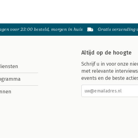
gen voor 23:00 besteld, morgen in huis
Gratis verzending
Altijd op de hoogte
Schrijf u in voor onze nie
diensten
met relevante interviews
events en de beste actie
rogramma
nnen