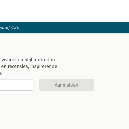
 vanaf €20
uwsbrief en blijf up-to-date
 en recensies, inspirerende
s.
Aanmelden