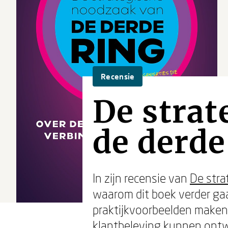
Recensie
De strat
de derde
In zijn recensie van
De stra
waarom dit boek verder ga
praktijkvoorbeelden make
klantbeleving kunnen ontwe