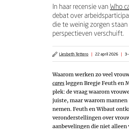
In haar recensie van
Who c
debat over arbeidsparticip
die te weinig zorgen staan
perspectieven verschuift.
Liesbeth Tettero
|
22 april 2026
|
3-
Waarom werken zo veel vrouw
cares
leggen Bregje Feuth en M
plek: de vraag waarom vrouwe
juiste, maar waarom mannen n
nemen. Feuth en Wibaut ontk
veronderstellingen over vro
aanbevelingen die niet allee