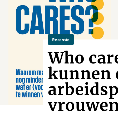
Recensie
Who car
kunnen 
arbeidsp
vrouwe