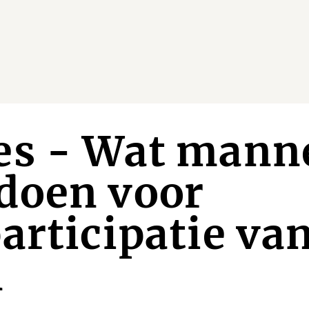
es - Wat mann
doen voor
articipatie va
n