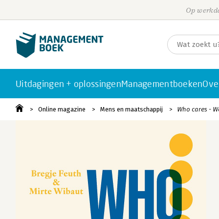
Op werkda
Uitdagingen + oplossingen
Managementboeken
Ove
Online magazine
Mens en maatschappij
Who cares - W