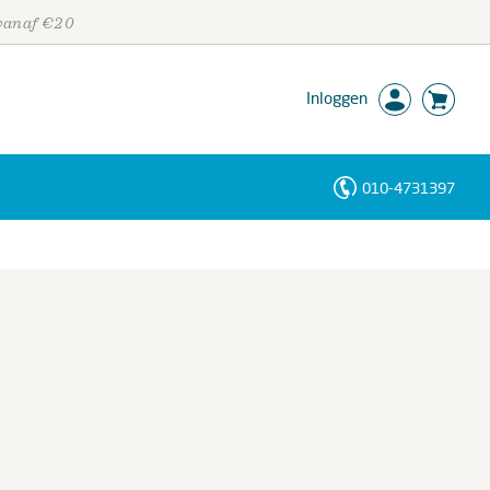
 vanaf €20
Inloggen
010-4731397
Personen
Trefwoorden