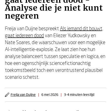
gaat iedereen dood -
Analyse die je niet kunt
negeren
Freija van Duijne bespreekt
Als iemand dit bouwt,
gaat iedereen dood
van Eliezer Yudkowsky en
Nate Soares, die waarschuwen voor een mogelijke
AI-intelligentie-explosie. Ze laat zien hoe hun
analyse balanceert tussen speculatie en logica, en
hoe een ogenschijnlijk sciencefictionachtig
toekomstbeeld toch een verontrustend plausibel
scenario schetst.
Freija van Duijne
|
6 mei 2026
|
3-4 minuten leestijd