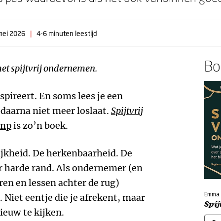
mei 2026
|
4-6 minuten leestijd
Boe
et spijtvrij ondernemen.
nspireert. En soms lees je een
e daarna niet meer loslaat.
Spijtvrij
mp
is zo’n boek.
lijkheid. De herkenbaarheid. De
r harde rand. Als ondernemer (en
aren en lessen achter de rug)
Emma
. Niet eentje die je afrekent, maar
Spi
ieuw te kijken.