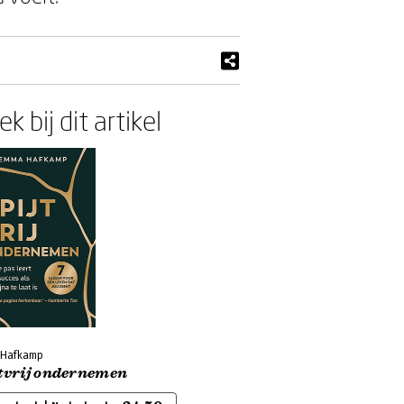
k bij dit artikel
 Hafkamp
jtvrij ondernemen