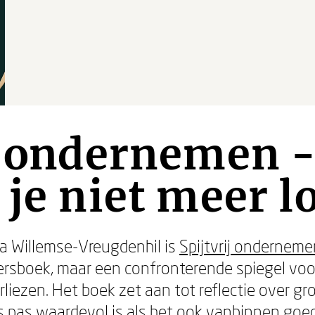
j ondernemen 
 je niet meer l
a Willemse-Vreugdenhil is
Spijtvrij onderneme
sboek, maar een confronterende spiegel voo
rliezen. Het boek zet aan tot reflectie over gr
es pas waardevol is als het ook vanbinnen goed