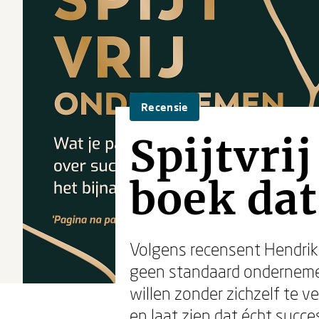
Recensie
Spijtvri
boek dat
Volgens recensent Hendrik
geen standaard ondernemer
willen zonder zichzelf te ve
en laat zien dat écht succ