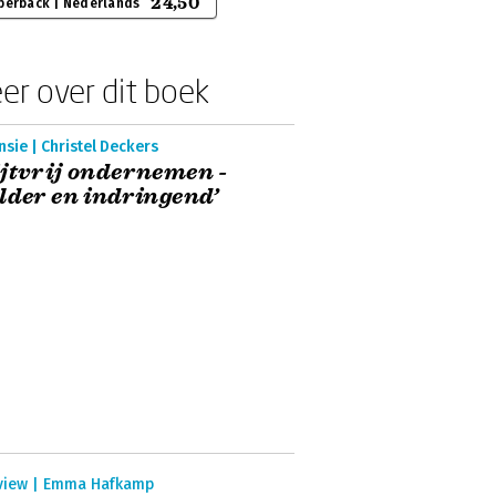
24,50
perback | Nederlands
er over dit boek
sie | Christel Deckers
jtvrij ondernemen -
lder en indringend’
rview | Emma Hafkamp