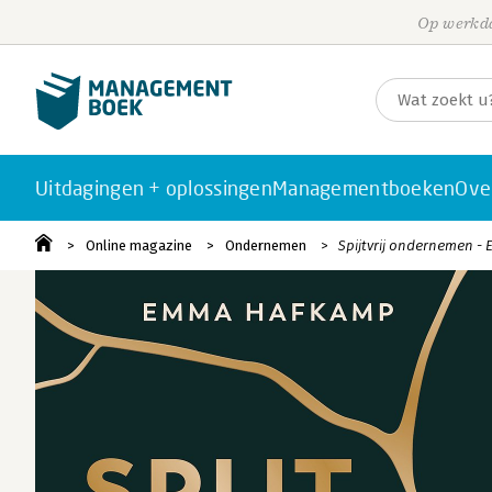
Op werkda
Uitdagingen + oplossingen
Managementboeken
Ove
Online magazine
Ondernemen
Spijtvrij ondernemen - 