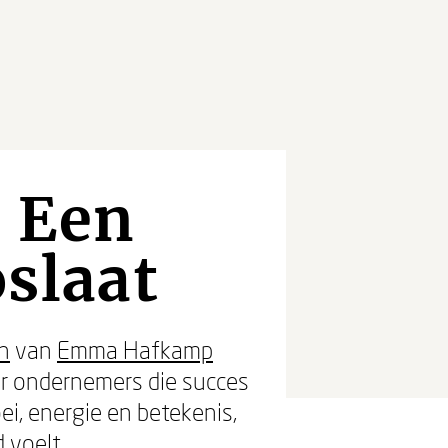
- Een
oslaat
n
van
Emma Hafkamp
r ondernemers die succes
oei, energie en betekenis,
 voelt.