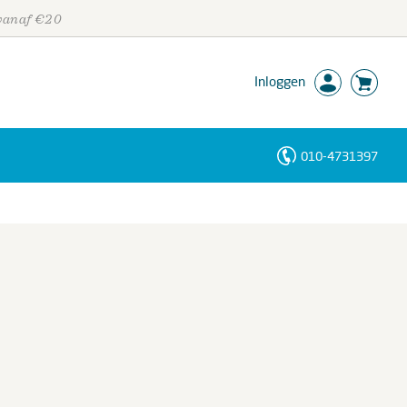
 vanaf €20
Inloggen
010-4731397
Personen
Trefwoorden