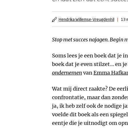
Hendrika Willemse-Vreugdenhil
|
13 
Stop met succes najagen. Begin m
Soms lees je een boek dat je i
boek dat je even stilzet… en j
ondernemen
van
Emma Hafka
Wat mij direct raakte? De eer
confrontatie, maar dan zonde
ja, ik heb zelf ook de nodige j
voelde dit boek als een spiegel
eentje die je uitnodigt om opn