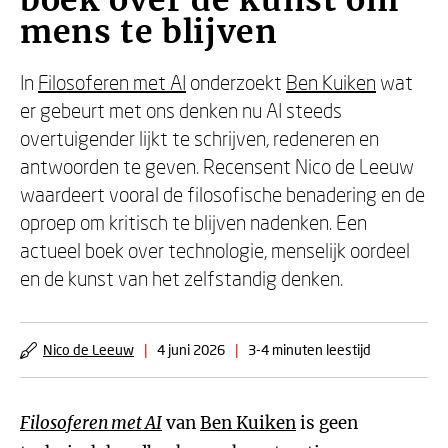
boek over de kunst om
mens te blijven
In
Filosoferen met AI
onderzoekt
Ben Kuiken
wat
er gebeurt met ons denken nu AI steeds
overtuigender lijkt te schrijven, redeneren en
antwoorden te geven. Recensent Nico de Leeuw
waardeert vooral de filosofische benadering en de
oproep om kritisch te blijven nadenken. Een
actueel boek over technologie, menselijk oordeel
en de kunst van het zelfstandig denken.
Nico de Leeuw
|
4 juni 2026
|
3-4 minuten leestijd
Filosoferen met AI
van
Ben Kuiken
is geen