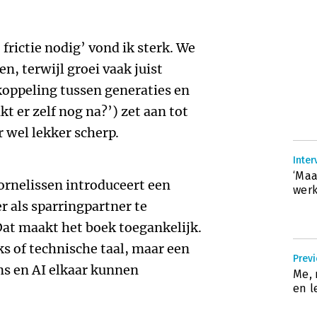
frictie nodig’ vond ik sterk. We
n, terwijl groei vaak juist
koppeling tussen generaties en
t er zelf nog na?’) zet aan tot
r wel lekker scherp.
Inter
‘Maa
ornelissen introduceert een
werk
 als sparringpartner te
Dat maakt het boek toegankelijk.
 of technische taal, maar een
Previ
ns en AI elkaar kunnen
Me, 
en l