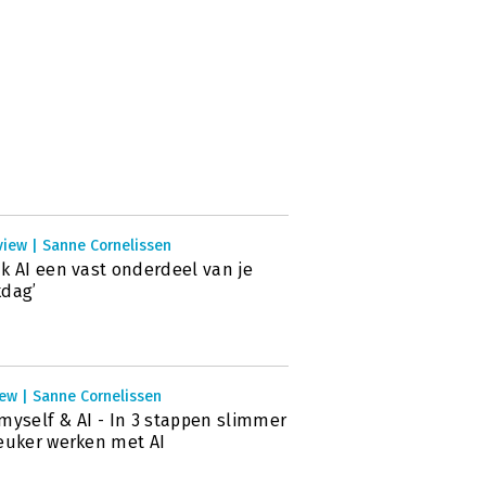
view | Sanne Cornelissen
k AI een vast onderdeel van je
dag’
ew | Sanne Cornelissen
myself & AI - In 3 stappen slimmer
euker werken met AI