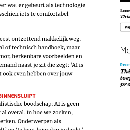
ver wat er gebeurt als technologie
Sanne
sschien iets te comfortabel
This
Pa
leest ontzettend makkelijk weg.
al of technisch handboek, maar
Me
mor, herkenbare voorbeelden en
mand naast je zit die zegt: ‘AI is
Rece
Thi
et ook even hebben over jouw
toe
pro
 BINNENSLUIPT
listische boodschap: AI is geen
al overal. In hoe we zoeken,
 werken. Onderwerpen als
t’ en ‘Je bent luier dan je denkt’