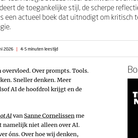
ert de toegankelijke stijl, de scherpe reflect
s een actueel boek dat uitnodigt om kritisch t
gie.
ni 2026
|
4-5 minuten leestijd
Boe
n overvloed. Over prompts. Tools.
erken. Sneller denken. Meer
sof AI de hoofdrol krijgt en de
not AI
van
Sanne Cornelissen
me
t namelijk niet alleen over AI.
ver óns. Over hoe wij denken,