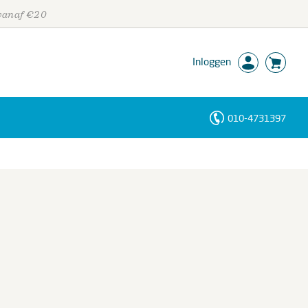
 vanaf €20
Inloggen
010-4731397
Personen
Trefwoorden