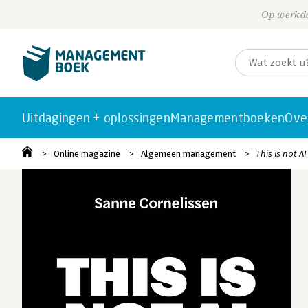
Op werkda
Uitdagingen + oplossingen
Managementboeken
Ove
Online magazine
Algemeen management
This is not A