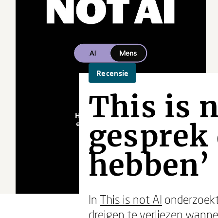
Recensie
This is n
gesprek 
hebben’
In
This is not AI
onderzoek
dreigen te verliezen wann