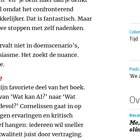
al omdat het confronterend
kkelijker. Dat is fantastisch. Maar
 we stoppen met zelf nadenken.
Colu
Tij
rvalt niet in doemscenario’s,
siasme. Het zoekt de nuance.
e.
Podc
‘We 
?
jn favoriete deel van het boek.
 van ‘Wat kan AI?’ naar ‘Wat
Ov
evol?’ Cornelissen gaat in op
 eigen ervaringen en kritisch
Recen
Me,
ef hangen: iedereen wil sneller
sli
aliteit juist door vertraging.