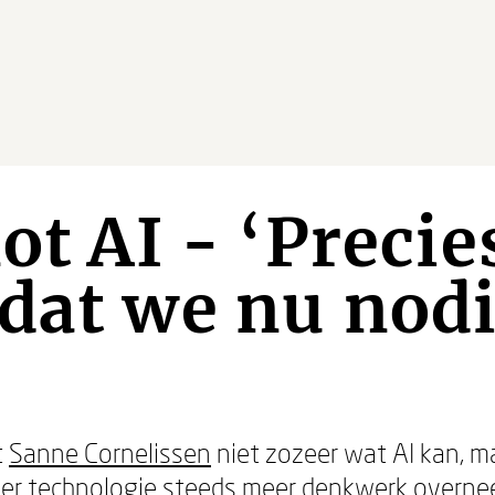
ot AI - ‘Precie
dat we nu nod
t
Sanne Cornelissen
niet zozeer wat AI kan, 
eer technologie steeds meer denkwerk overn