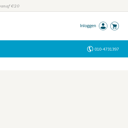
 vanaf €20
Inloggen
010-4731397
Personen
Trefwoorden