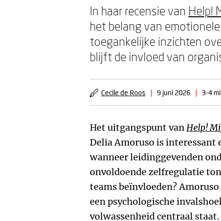
In haar recensie van
Help! 
het belang van emotionele 
toegankelijke inzichten ove
blijft de invloed van organ
Cecile de Roos
|
9 juni 2026
|
3-4 mi
Het uitgangspunt van
Help! Mi
Delia Amoruso is interessant 
wanneer leidinggevenden ond
onvoldoende zelfregulatie to
teams beïnvloeden? Amoruso k
een psychologische invalshoe
volwassenheid centraal staat.