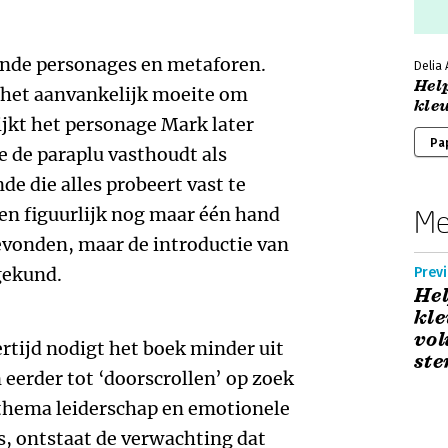
ende personages en metaforen.
Delia
Help
t het aanvankelijk moeite om
kleu
lijkt het personage Mark later
Pa
e de paraplu vasthoudt als
e die alles probeert vast te
 en figuurlijk nog maar één hand
Me
 gevonden, maar de introductie van
gekund.
Prev
Hel
kle
vol
jkertijd nodigt het boek minder uit
ste
 eerder tot ‘doorscrollen’ op zoek
 thema leiderschap en emotionele
, ontstaat de verwachting dat