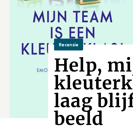
Recensie
Help, mi
kleuterk
laag bli
beeld