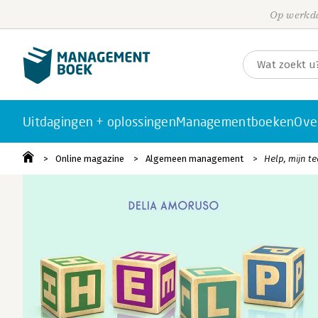
Op werkda
Uitdagingen + oplossingen
Managementboeken
Ove
Online magazine
Algemeen management
Help, mijn te