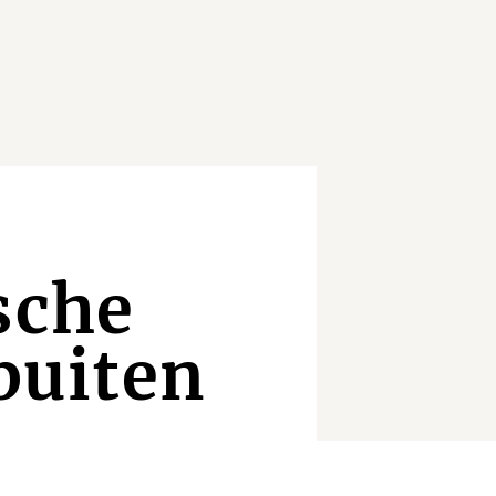
sche
 buiten